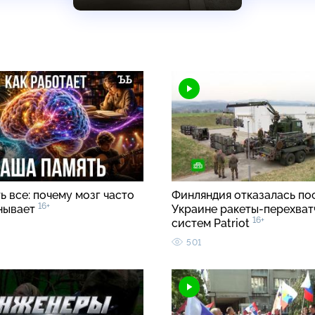
 все: почему мозг часто
Финляндия отказалась по
16+
нывает
Украине ракеты-перехват
16+
систем Patriot
501