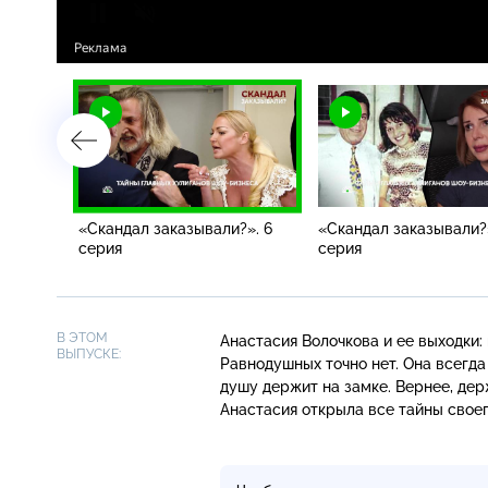
». 7
«Скандал заказывали?». 6
«Скандал заказывали?»
серия
серия
В ЭТОМ
Анастасия Волочкова и ее выходки:
ВЫПУСКЕ:
Равнодушных точно нет. Она всегда
душу держит на замке. Вернее, де
Анастасия открыла все тайны своег