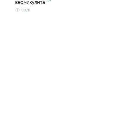
12+
вермикулита
5078