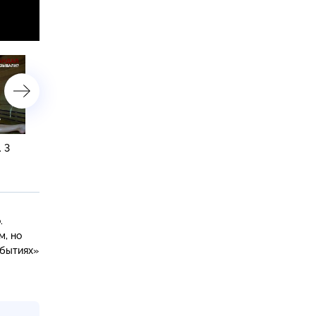
 3
«Скандал заказывали?». 2
«Скандал заказывали?».
серия
1 серия
.
м, но
обытиях»