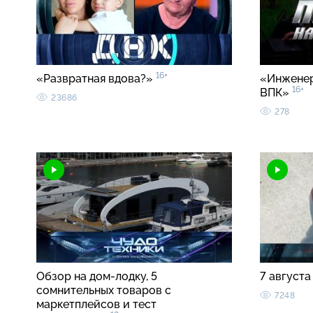
16+
«Развратная вдова?»
«Инженер
16+
ВПК»
23686
278
Обзор на дом-лодку, 5
7 августа
сомнительных товаров с
7248
маркетплейсов и тест