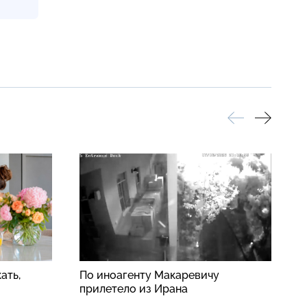
ать,
По иноагенту Макаревичу
Н
прилетело из Ирана
п
о