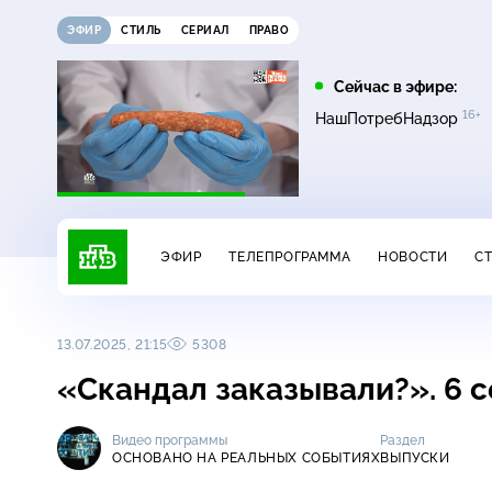
ЭФИР
СТИЛЬ
СЕРИАЛ
ПРАВО
07:00
07:20
Сейчас в эфире:
2+
16+
16+
Сегодня
Инженеры Победы
НашПотребНадзор
ЭФИР
ТЕЛЕПРОГРАММА
НОВОСТИ
С
13.07.2025, 21:15
5308
«Скандал заказывали?». 6 
Видео программы
Раздел
ОСНОВАНО НА РЕАЛЬНЫХ СОБЫТИЯХ
ВЫПУСКИ