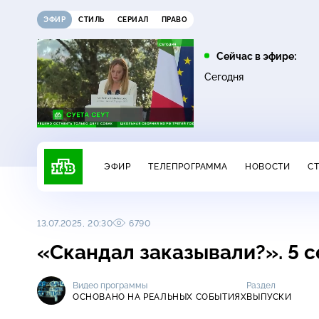
ЭФИР
СТИЛЬ
СЕРИАЛ
ПРАВО
11:00
12:00
Сейчас в эфире:
16+
16+
ДНК
Жди меня
Сегодня
ЭФИР
ТЕЛЕПРОГРАММА
НОВОСТИ
С
13.07.2025, 20:30
6790
«Скандал заказывали?». 5 
Видео программы
Раздел
ОСНОВАНО НА РЕАЛЬНЫХ СОБЫТИЯХ
ВЫПУСКИ