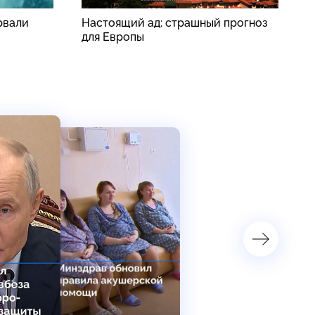
рвали
Настоящий ад: страшный прогноз
В
для Европы
п