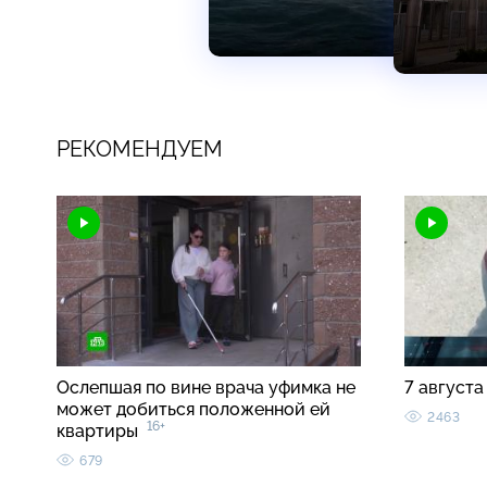
РЕКОМЕНДУЕМ
Ослепшая по вине врача уфимка не
7 августа
может добиться положенной ей
2463
16+
квартиры
679