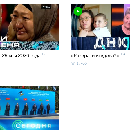
12+
16+
т 29 мая 2026 года
«Развратная вдова?»
17760