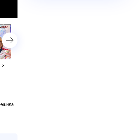
 2
«Скандал заказывали?».
«Дата апокалипсиса».
1 серия
4 серия
решила