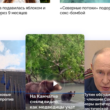
а подавилась яблоком и
«Северные потоки» подо
ерез 9 месяцев
секс-бомбой