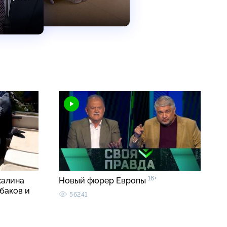
16+
халина
Новый фюрер Европы
баков и
56241