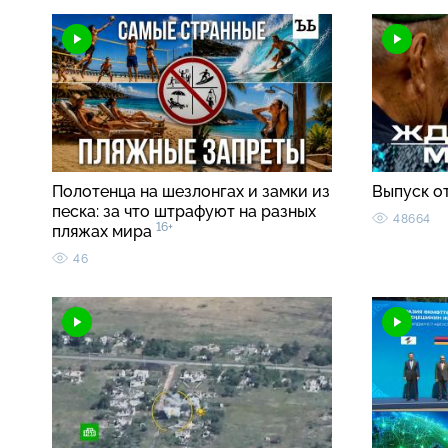
Полотенца на шезлонгах и замки из
Выпуск о
песка: за что штрафуют на разных
48664
16+
пляжах мира
46