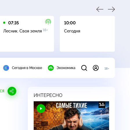
07:35
10:00
10
16+
Лесник. Своя земля
Сегодня
Ч
Сегодня в Москве
Экономика
18+
СЯ
ИНТЕРЕСНО