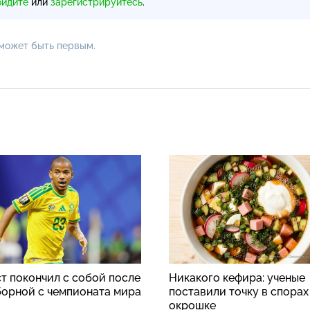
ойдите
или
зарегистрируйтесь
.
 может быть первым.
т покончил с собой после
Никакого кефира: ученые
борной с чемпионата мира
поставили точку в спорах
окрошке