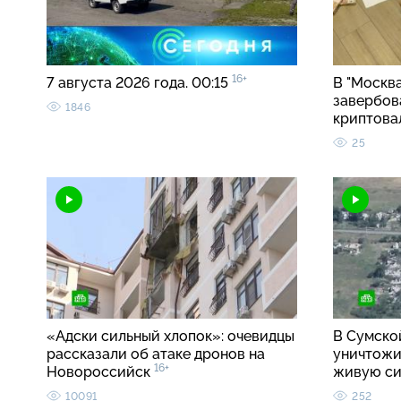
16+
7 августа 2026 года. 00:15
В "Москв
завербов
1846
криптова
25
«Адски сильный хлопок»: очевидцы
В Сумско
рассказали об атаке дронов на
уничтожи
16+
Новороссийск
живую с
10091
252