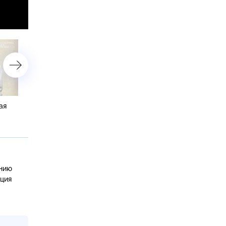
ая
«Организованная поющая
«Организованная поюща
группировка». 2 серия
группировка». 1 серия
анию
ация