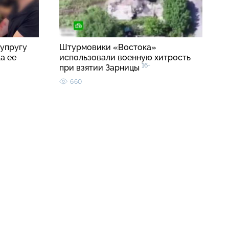
упругу
Штурмовики «Востока»
а ее
использовали военную хитрость
16+
при взятии Зарницы
660