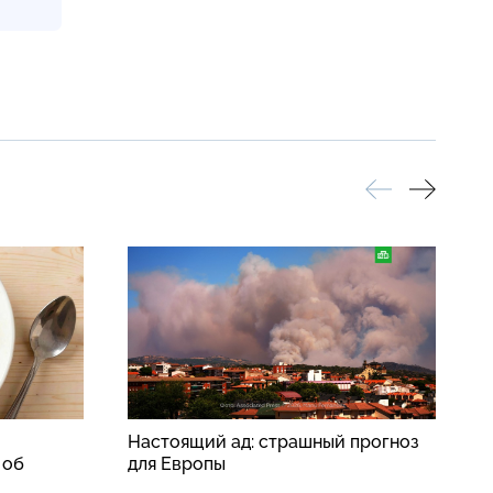
Настоящий ад: страшный прогноз
В
 об
для Европы
ч