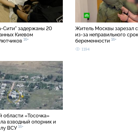
а-Сити" задержаны 20
Житель Москвы зарезал с
анных Киевом
из-за неправильного срок
16+
16+
лютчиков
беременности
1194
й области «Тосочка»
ла взводный опорник и
16+
илу ВСУ