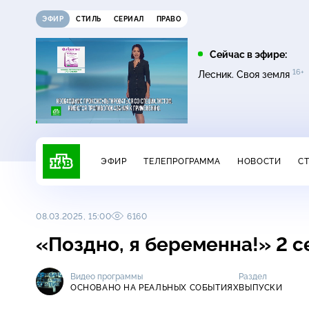
ЭФИР
СТИЛЬ
СЕРИАЛ
ПРАВО
03:30
05:00
Сейчас в эфире:
6+
16+
16+
Утро. Самое лучшее
Сегодня
Лесник. Своя земля
ЭФИР
ТЕЛЕПРОГРАММА
НОВОСТИ
С
08.03.2025, 15:00
6160
«Поздно, я беременна!» 2 
Видео программы
Раздел
ОСНОВАНО НА РЕАЛЬНЫХ СОБЫТИЯХ
ВЫПУСКИ