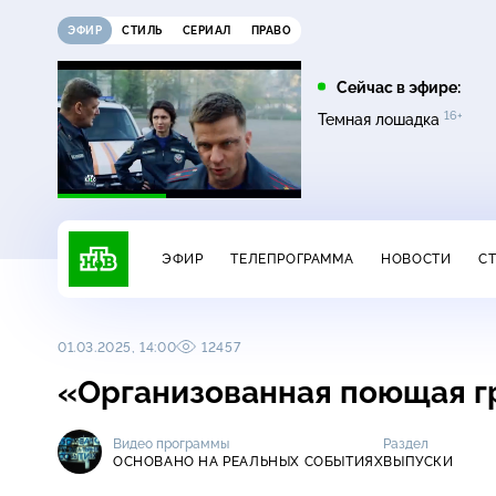
ЭФИР
СТИЛЬ
СЕРИАЛ
ПРАВО
16:00
17:00
Сейчас в эфире:
16+
на
Сегодня
Невский. Чужой среди
Темная лошадка
16+
чужих
ЭФИР
ТЕЛЕПРОГРАММА
НОВОСТИ
С
01.03.2025, 14:00
12457
«Организованная поющая г
Видео программы
Раздел
ОСНОВАНО НА РЕАЛЬНЫХ СОБЫТИЯХ
ВЫПУСКИ