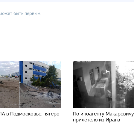
 может быть первым.
ЛА в Подмосковье: пятеро
По иноагенту Макаревичу
х
прилетело из Ирана