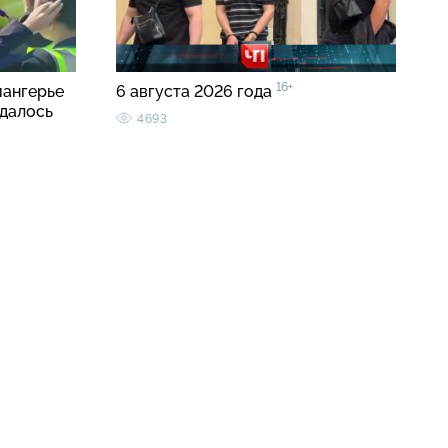
16+
иангерье
6 августа 2026 года
удалось
4693