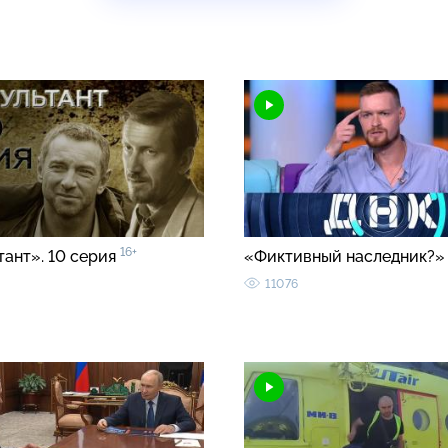
16+
тант». 10 серия
«Фиктивный наследник?
11076