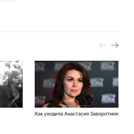
Как уходила Анастасия Заворотнюк
К
о