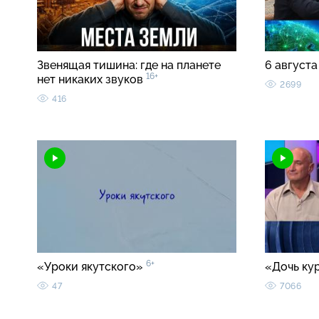
Звенящая тишина: где на планете
6 августа
16+
нет никаких звуков
2699
416
6+
«Уроки якутского»
«Дочь ку
47
7066