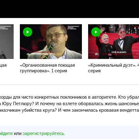
щая
«Организованная поющая
«Криминальный дуэт». 
группировка». 1 серия
серия
орды для чисто конкретных поклонников в авторитете. Кто убра
а Юру Петлюру? И почему на взлете оборвалась жизнь шансонье
аказчикам убийства круга? И чем закончилась кровавая вендетта
ойдите
или
зарегистрируйтесь
.