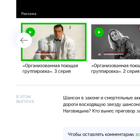
ющая
«Организованная поющая
«Организованная пою
я
группировка». 3 серия
группировка». 2 серия
В ЭТОМ
Шансон в законе и смертельные акк
ВЫПУСКЕ:
дороги восходящую звезду шансон
Наговицына? Кто вынес приговор з
Чтобы оставлять комментарии,
в