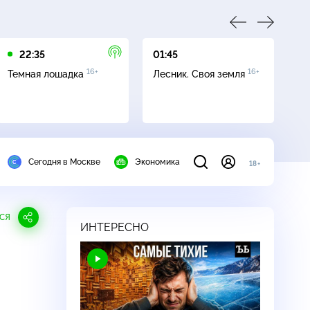
22:35
01:45
03
16+
16+
Темная лошадка
Лесник. Своя земля
Ут
Сегодня в Москве
Экономика
18+
СЯ
ИНТЕРЕСНО