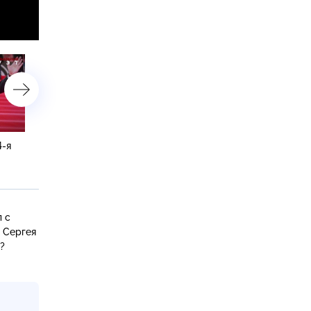
4-я
«Криминальный дуэт». 3-я
«Криминальный дуэт». 2
серия
серия
л с
 Сергея
?