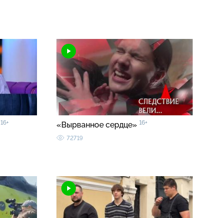
16+
16+
»
«Вырванное сердце»
72719