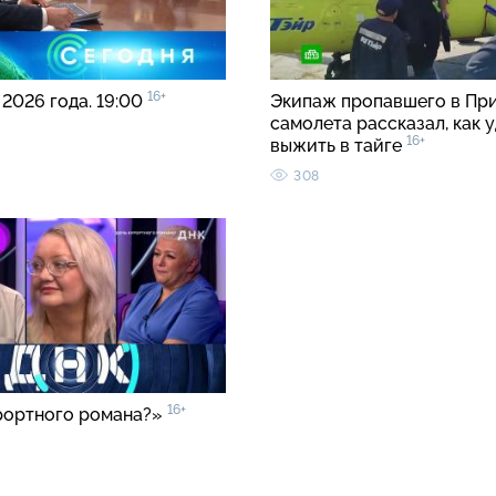
16+
 2026 года. 19:00
Экипаж пропавшего в Пр
самолета рассказал, как 
16+
выжить в тайге
308
16+
рортного романа?»