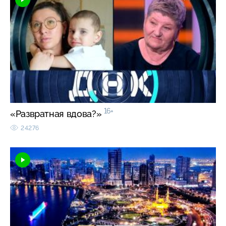
16+
«Развратная вдова?»
24276