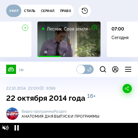
ЭФИР
СТИЛЬ
СЕРИАЛ
ПРАВО
16+
Лесник. Своя земля
07:00
Сегодня
18+
22.10.2014, 22:00
3096
16+
22 октября 2014 года
Видео программы
Раздел
АНАТОМИЯ ДНЯ
ВЫПУСКИ ПРОГРАММЫ
Анатомия дня / Выпуски программы / 22
16+