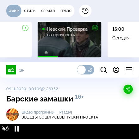
ЭФИР
СТИЛЬ
СЕРИАЛ
ПРАВО
16+
Невский. Проверка
16:00
на прочность
Сегодня
18+
09.11.2020, 00:10
26352
16+
Барские замашки
Видео программы
Раздел
ЗВЕЗДЫ СОШЛИСЬ
ВЫПУСКИ ПРОЕКТА
Звезды сошлись / Выпуски проекта /
16+