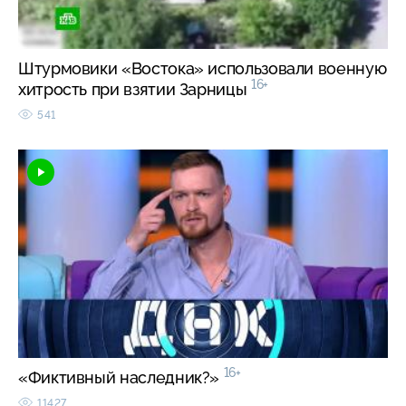
Штурмовики «Востока» использовали военную
16+
хитрость при взятии Зарницы
541
16+
«Фиктивный наследник?»
11427