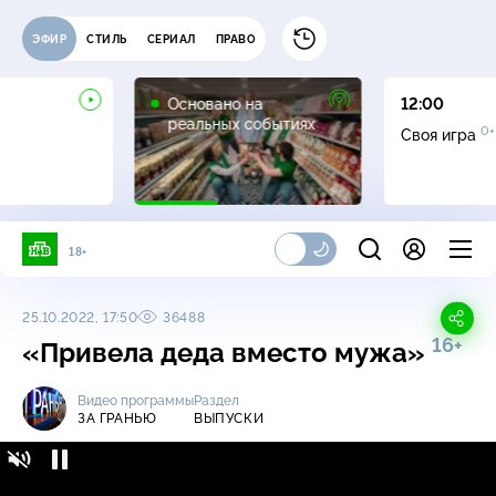
ЭФИР
СТИЛЬ
СЕРИАЛ
ПРАВО
16+
Основано на
12:00
реальных событиях
0+
Своя игра
18+
25.10.2022, 17:50
36488
16+
«Привела деда вместо мужа»
Видео программы
Раздел
ЗА ГРАНЬЮ
ВЫПУСКИ
За гранью / Выпуски / «Привела деда
16+