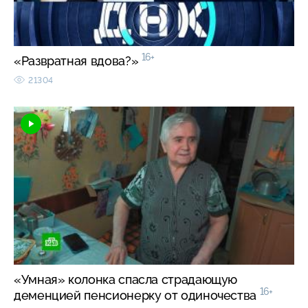
16+
«Развратная вдова?»
21304
«Умная» колонка спасла страдающую
16+
деменцией пенсионерку от одиночества