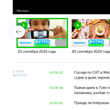
а
23 сентября 2024 года
20 сентября 2024 год
В ЭТОМ
Соседи по СНТ в Мо
00:00:22
ВЫПУСКЕ:
судов и даже черной
Пьяная дама в Туве 
00:09:08
половника, разбив ст
Правда ли бобровая
00:10:00