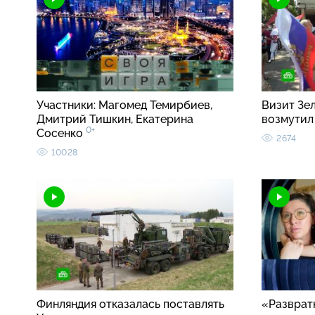
Участники: Магомед Темирбиев,
Визит Зе
Дмитрий Тишкин, Екатерина
возмутил
0+
Сосенко
2674
10028
Финляндия отказалась поставлять
«Разврат