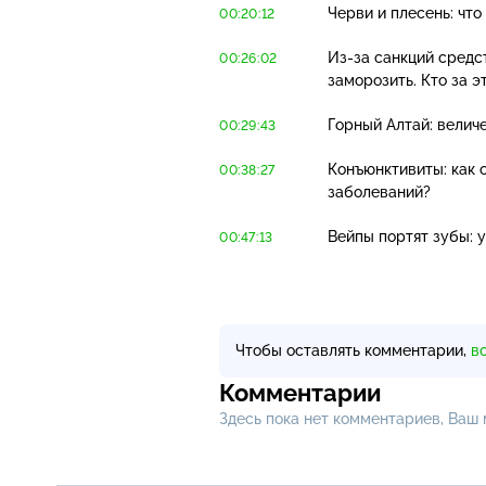
Черви и плесень: чт
00:20:12
Из-за
санкций средст
00:26:02
заморозить. Кто за э
Горный Алтай: велич
00:29:43
Конъюнктивиты: как о
00:38:27
заболеваний?
Вейпы портят зубы: 
00:47:13
Чтобы оставлять комментарии,
в
Комментарии
Здесь пока нет комментариев, Ваш