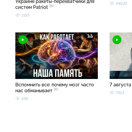
Украине ракеты-перехватчики для
24022
16+
систем Patriot
1105
Вспомнить все: почему мозг часто
7 августа
16+
нас обманывает
7522
449