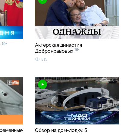
16+
0
Актерская династия
16+
Добронравовых
315
временные
Обзор на дом-лодку, 5