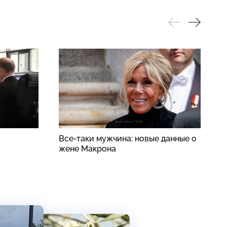
Все-таки мужчина: новые данные о
И
жене Макрона
к