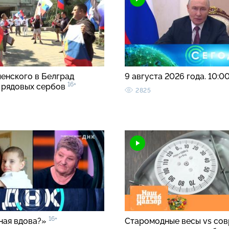
ленского в Белград
9 августа 2026 года. 10:0
16+
 рядовых сербов
2825
16+
ная вдова?»
Старомодные весы vs со