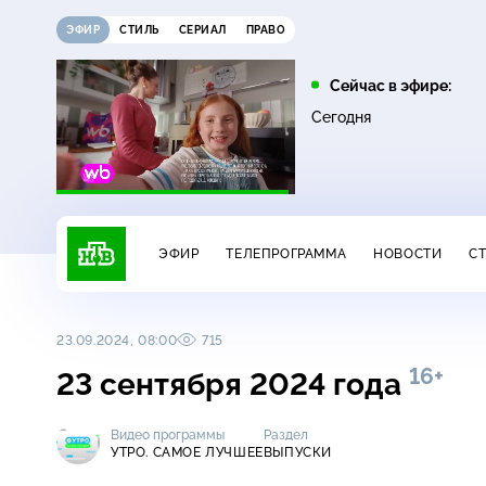
ЭФИР
СТИЛЬ
СЕРИАЛ
ПРАВО
09:00
10:00
Сейчас в эфире:
0+
16+
Дачный ответ
НашПотребНадзор
Сегодня
ЭФИР
ТЕЛЕПРОГРАММА
НОВОСТИ
С
23.09.2024, 08:00
715
16+
23 сентября 2024 года
Видео программы
Раздел
УТРО. САМОЕ ЛУЧШЕЕ
ВЫПУСКИ