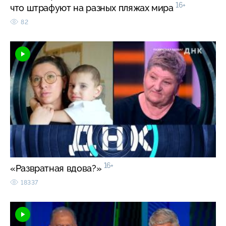
16+
что штрафуют на разных пляжах мира
82
16+
«Развратная вдова?»
18337