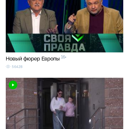
16+
Новый фюрер Европы
56428