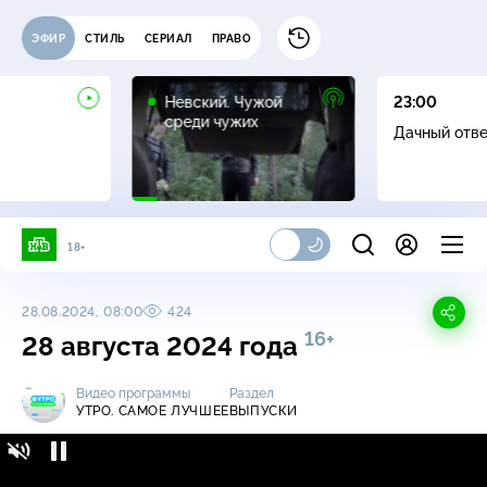
ЭФИР
СТИЛЬ
СЕРИАЛ
ПРАВО
16+
Невский. Чужой
23:00
среди чужих
Дачный отв
18+
28.08.2024, 08:00
424
16+
28 августа 2024 года
Видео программы
Раздел
УТРО. САМОЕ ЛУЧШЕЕ
ВЫПУСКИ
Утро. Самое лучшее / Выпуски / 28 августа
16+