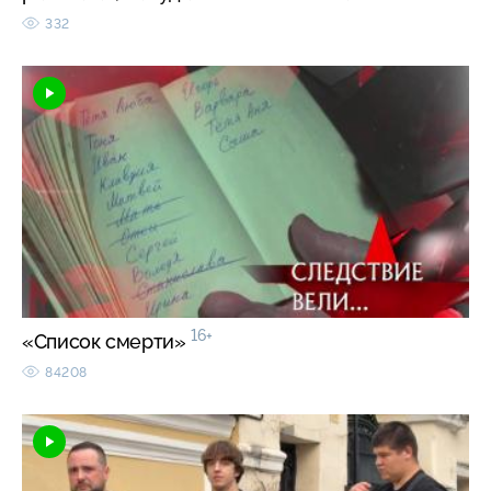
332
16+
«Список смерти»
84208