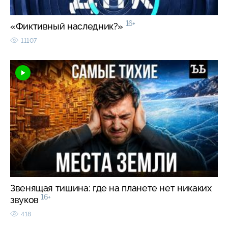
16+
«Фиктивный наследник?»
11107
Звенящая тишина: где на планете нет никаких
16+
звуков
418