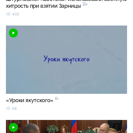
16+
хитрость при взятии Зарницы
403
6+
«Уроки якутского»
68