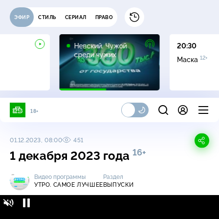
ЭФИР
СТИЛЬ
СЕРИАЛ
ПРАВО
16+
Невский. Чужой
20:30
среди чужих
12+
Маска
18+
01.12.2023, 08:00
451
16+
1 декабря 2023 года
Видео программы
Раздел
УТРО. САМОЕ ЛУЧШЕЕ
ВЫПУСКИ
Утро. Самое лучшее / Выпуски / 1 декабря
16+