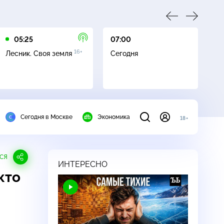
05:25
07:00
07
16+
Лесник. Своя земля
Сегодня
Ле
Сегодня в Москве
Экономика
18+
СЯ
ИНТЕРЕСНО
кто