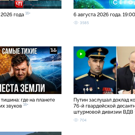
16+
 2026 года
6 августа 2026 года. 19:0
3585
тишина: где на планете
Путин заслушал доклад к
16+
ких звуков
76-й гвардейской десант
штурмовой дивизии ВДВ
704