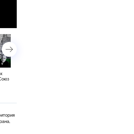
ак
Урок №279. От Трампа —
Урок №278. Российская
 Союз
к солнцу: правая угроза
культура в осаде ждунов
нависает над миром
ледокол «Правда» ломае
сопротивление
ритория
рана,