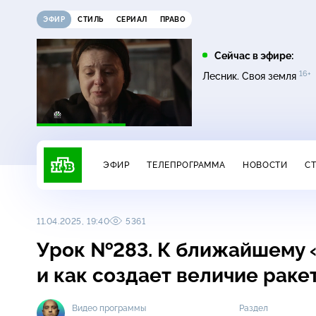
ЭФИР
СТИЛЬ
СЕРИАЛ
ПРАВО
22:35
01:45
Сейчас в эфире:
6+
16+
16+
16+
Темная лошадка
Лесник. Своя земля
Лесник. Своя земля
ЭФИР
ТЕЛЕПРОГРАММА
НОВОСТИ
С
11.04.2025, 19:40
5361
Урок №283. К ближайшему «
и как создает величие рак
Видео программы
Раздел