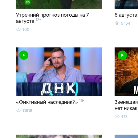
Утренний прогноз погоды на 7
6 августа
12+
августа
5454
100
16+
«Фиктивный наследник?»
Звенящая 
нет ника
11619
473