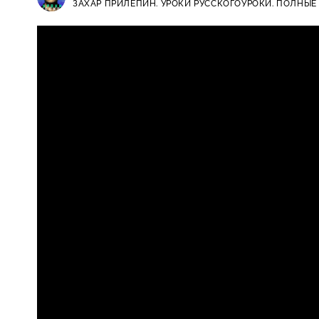
ЗАХАР ПРИЛЕПИН. УРОКИ РУССКОГО
УРОКИ. ПОЛНЫЕ
Захар Прилепин. Уроки русского /
12+
ближайшему «Орешнику» за новою
ракетной мощи России