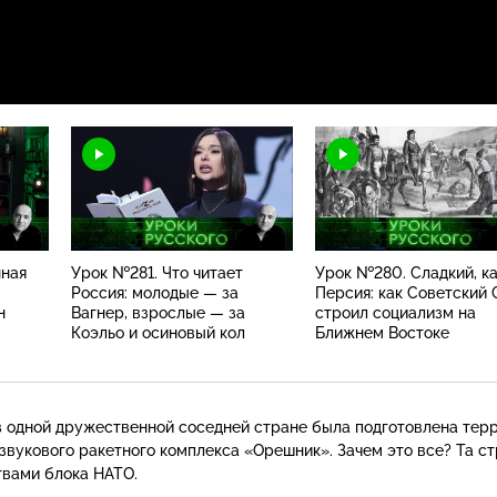
нная
Урок №281. Что читает
Урок №280. Сладкий, к
Россия: молодые — за
Персия: как Советский
н
Вагнер, взрослые — за
строил социализм на
Коэльо и осиновый кол
Ближнем Востоке
 в одной дружественной соседней стране была подготовлена тер
вукового ракетного комплекса «Орешник». Зачем это все? Та ст
твами блока НАТО.