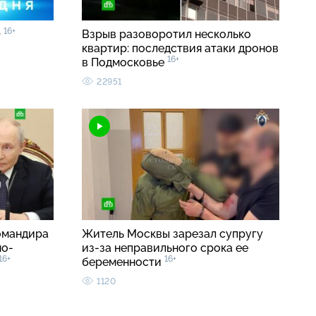
16+
0
Взрыв разоворотил несколько
квартир: последствия атаки дронов
16+
в Подмосковье
22951
омандира
Житель Москвы зарезал супругу
но-
из-за неправильного срока ее
16+
16+
беременности
1120