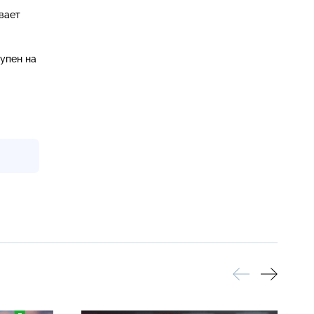
вает
тупен на