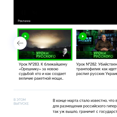
на, ты
Урок №283. К ближайшему
Урок №282. Убийстве
 за что
«Орешнику» за новою
трампофилия: как идет
царской
судьбой: кто и как создает
распил русских Украи
величие ракетной мощи
России
В ЭТОМ
В конце марта стало известно, что
ВЫПУСКЕ:
для размещения российского гиперз
так уж вышло, граничит с государс