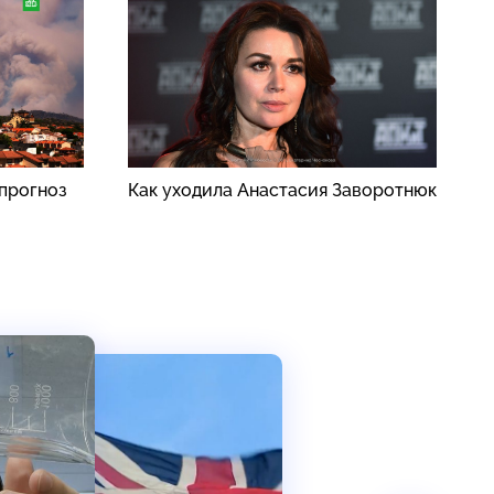
прогноз
Как уходила Анастасия Заворотнюк
П
п