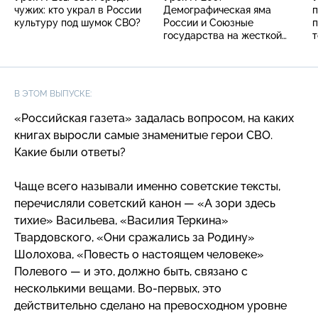
чужих: кто украл в России
Демографическая яма
п
культуру под шумок СВО?
России и Союзные
государства на жесткой
т
сцепке
и
В ЭТОМ ВЫПУСКЕ:
«Российская газета» задалась вопросом, на каких
книгах выросли самые знаменитые герои СВО.
Какие были ответы?
Чаще всего называли именно советские тексты,
перечисляли советский канон — «А зори здесь
тихие» Васильева, «Василия Теркина»
Твардовского, «Они сражались за Родину»
Шолохова, «Повесть о настоящем человеке»
Полевого — и это, должно быть, связано с
несколькими вещами.
Во-первых
, это
действительно сделано на превосходном уровне