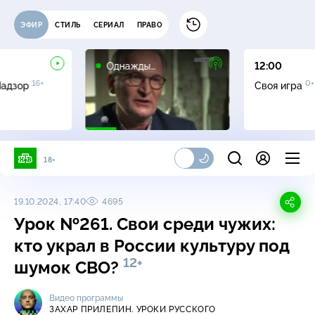
ЭФИР
СТИЛЬ
СЕРИАЛ
ПРАВО
16+
Однажды…
12:00
16+
0+
Надзор
Своя игра
18+
19.10.2024, 17:40
4695
Урок №261. Свои среди чужих:
кто украл в России культуру под
12+
шумок СВО?
Видео программы
ЗАХАР ПРИЛЕПИН. УРОКИ РУССКОГО