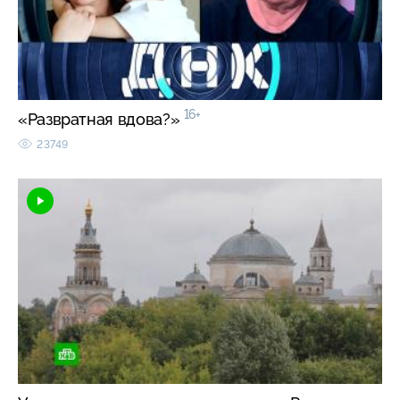
16+
«Развратная вдова?»
23749