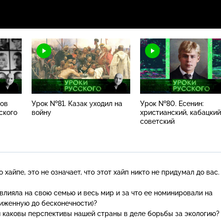
ров
Урок №81. Казак уходил на
Урок №80. Есенин:
ского
войну
христианский, кабацкий
советский
о
хайпе, это не означает, что этот хайп никто не придумал до вас.
овлияла на свою семью и весь мир и за что ее номинировали на
иженную до бесконечности)?
и каковы перспективы нашей страны в деле борьбы за экологию?