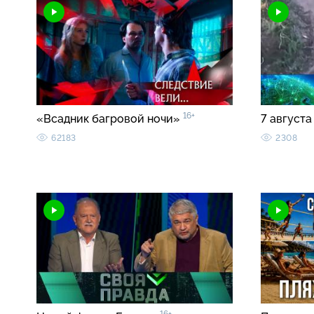
16+
«Всадник багровой ночи»
7 августа
62183
2308