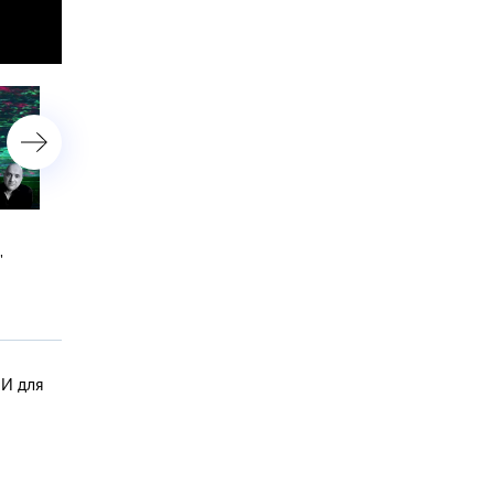
Урок №79. Тараканы,
Урок №78. Варшавское
,
своровавшие Летова
восстание кровило
 И для