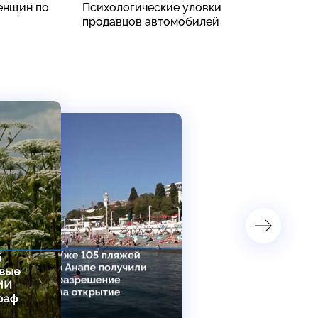
енщин по
Психологические уловки
S
продавцов автомобилей