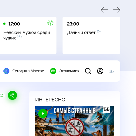
17:00
23:00
23
0+
Невский. Чужой среди
Дачный ответ
С
16+
чужих
Сегодня в Москве
Экономика
18+
СЯ
ИНТЕРЕСНО