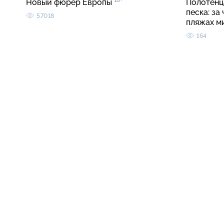
16+
Новый фюрер Европы
Полотенца
песка: за
57018
пляжах м
164