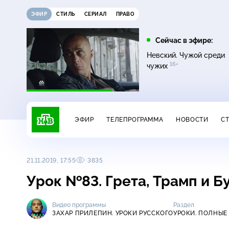
ЭФИР
СТИЛЬ
СЕРИАЛ
ПРАВО
12:00
13:00
Сейчас в эфире:
16+
Жди меня
Сегодня
Невский. Чужой среди
16+
чужих
ЭФИР
ТЕЛЕПРОГРАММА
НОВОСТИ
С
21.11.2019, 17:55
3835
Урок №83. Грета, Трамп и 
Видео программы
Раздел
ЗАХАР ПРИЛЕПИН. УРОКИ РУССКОГО
УРОКИ. ПОЛНЫЕ