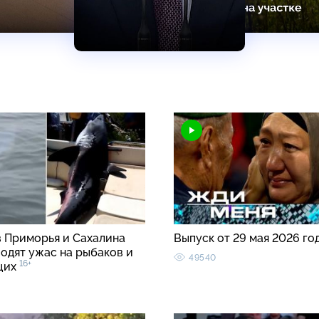
в Приморья и Сахалина
Выпуск от 29 мая 2026 го
водят ужас на рыбаков и
49540
16+
щих