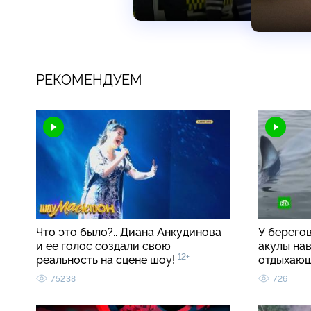
РЕКОМЕНДУЕМ
Что это было?.. Диана Анкудинова
У берего
и ее голос создали свою
акулы на
12+
реальность на сцене шоу!
отдыхаю
75238
726