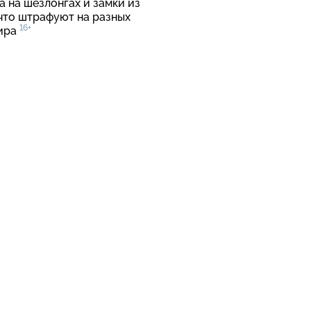
 на шезлонгах и замки из
 что штрафуют на разных
16+
ира