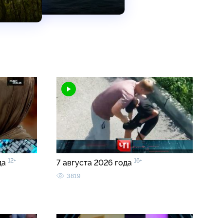
12+
16+
да
7 августа 2026 года
3819