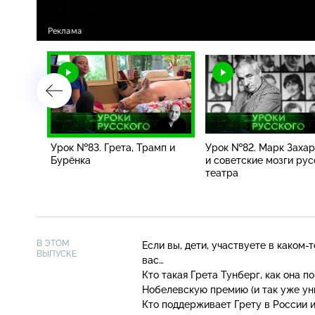
храму и
Урок №83. Грета, Трамп и
Урок №82. Марк Заха
Бурёнка
и советские мозги рус
театра
В ЭТОМ
Если вы, дети, участвуете
в каком-т
ВЫПУСКЕ:
вас…
Кто такая Грета Тунберг, как она п
Нобелевскую премию (и так уже ун
Кто поддерживает Грету в России 