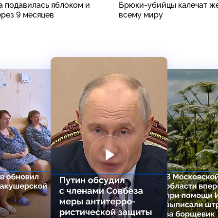
а подавилась яблоком и
Брюки-убийцы калечат ж
ерез 9 месяцев
всему миру