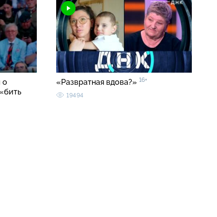
16+
 о
«Развратная вдова?»
«бить
19494