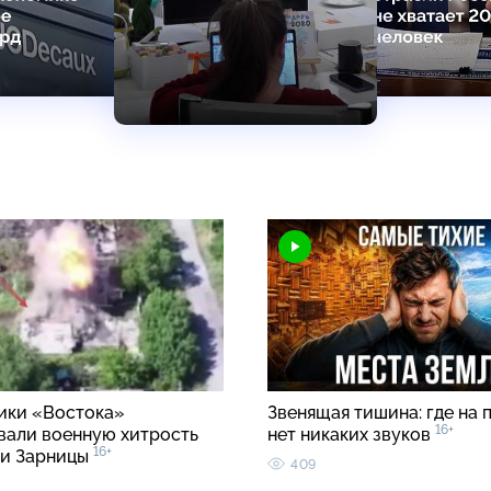
ки «Востока»
Звенящая тишина: где на 
16+
вали военную хитрость
нет никаких звуков
16+
ии Зарницы
409