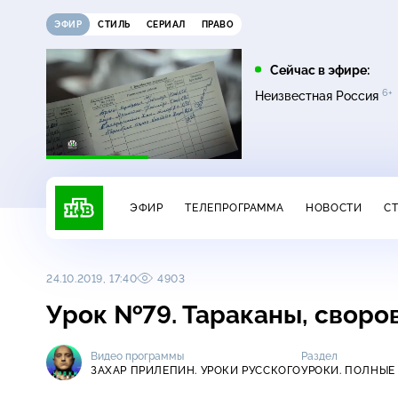
ЭФИР
СТИЛЬ
СЕРИАЛ
ПРАВО
13:45
16:00
Сейчас в эфире:
6+
Невский. Проверка на
Сегодня
Неизвестная Россия
16+
прочность
ЭФИР
ТЕЛЕПРОГРАММА
НОВОСТИ
С
24.10.2019, 17:40
4903
Урок №79. Тараканы, свор
Видео программы
Раздел
ЗАХАР ПРИЛЕПИН. УРОКИ РУССКОГО
УРОКИ. ПОЛНЫЕ