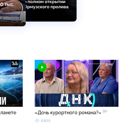
16+
планете
«Дочь курортного романа?»
6909