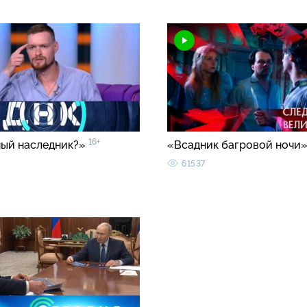
16+
ый наследник?»
«Всадник багровой ночи
61537