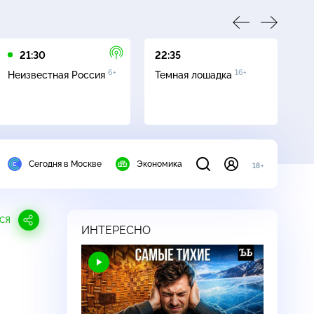
21:30
22:35
01
6+
16+
Неизвестная Россия
Темная лошадка
Ле
Сегодня в Москве
Экономика
18+
СЯ
ИНТЕРЕСНО