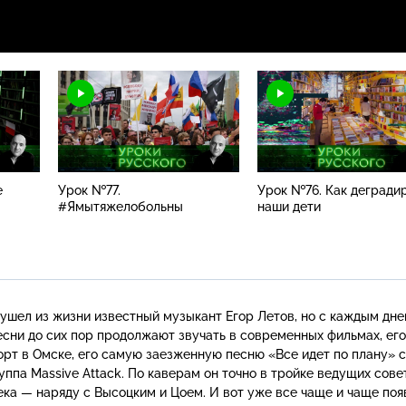
е
Урок №77.
Урок №76. Как дегради
#Ямытяжелобольны
наши дети
к ушел из жизни известный музыкант Егор Летов, но с каждым дне
есни до сих пор продолжают звучать в современных фильмах, ег
орт в Омске, его самую заезженную песню «Все идет по плану» 
руппа Massive Attack. По каверам он точно в тройке ведущих сове
ека — наряду с Высоцким и Цоем. И вот уже все чаще и чаще по