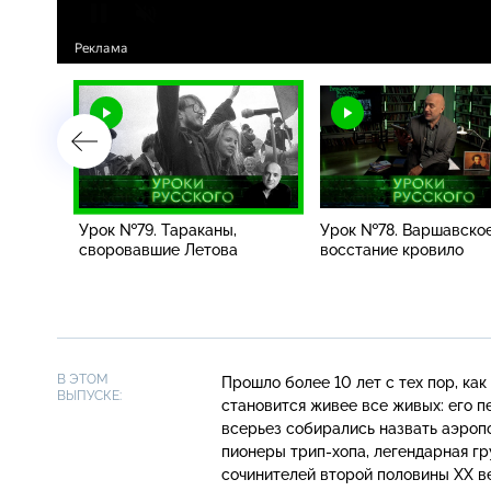
Урок №79. Тараканы,
Урок №78. Варшавско
ий,
своровавшие Летова
восстание кровило
В ЭТОМ
Прошло более 10 лет с тех пор, ка
ВЫПУСКЕ:
становится живее все живых: его п
всерьез собирались назвать аэроп
пионеры
трип-хопа
, легендарная г
сочинителей второй половины XX в