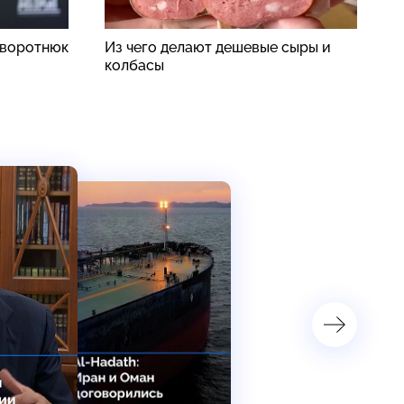
аворотнюк
Из чего делают дешевые сыры и
П
колбасы
п