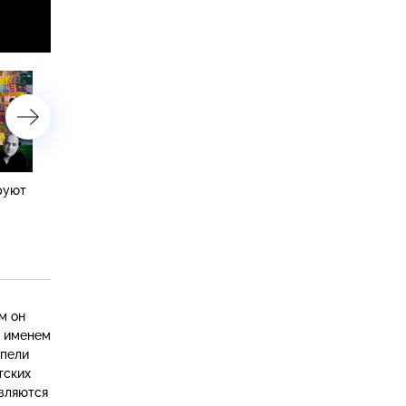
руют
Урок №75. Шукшину 90.
Урок №74. Москва
«Шумим, братцы, шумим?»
митинговая: мы здесь
всласть
м он
о именем
спели
тских
являются