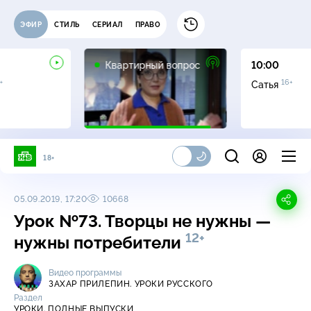
ЭФИР
СТИЛЬ
СЕРИАЛ
ПРАВО
0+
Квартирный вопрос
10:00
+
16+
Сатья
18+
05.09.2019, 17:20
10668
Урок №73. Творцы не нужны —
12+
нужны потребители
Видео программы
ЗАХАР ПРИЛЕПИН. УРОКИ РУССКОГО
Раздел
УРОКИ. ПОЛНЫЕ ВЫПУСКИ