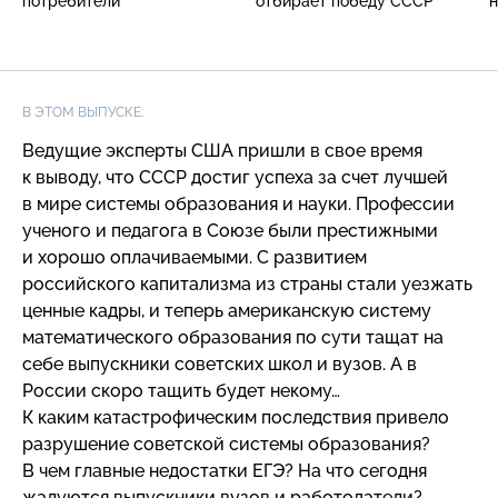
потребители
отбирает победу СССР
н
В ЭТОМ ВЫПУСКЕ:
Ведущие эксперты США пришли в свое время
к выводу, что СССР достиг успеха за счет лучшей
в мире системы образования и науки. Профессии
ученого и педагога в Союзе были престижными
и хорошо оплачиваемыми. С развитием
российского капитализма из страны стали уезжать
ценные кадры, и теперь американскую систему
математического образования по сути тащат на
себе выпускники советских школ и вузов. А в
России скоро тащить будет некому…
К каким катастрофическим последствия привело
разрушение советской системы образования?
В чем главные недостатки ЕГЭ? На что сегодня
жалуются выпускники вузов и работодатели?