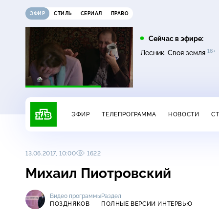
ЭФИР
СТИЛЬ
СЕРИАЛ
ПРАВО
05:00
05:25
Сейчас в эфире:
16+
16+
16+
Сегодня
Лесник
Лесник. Своя земля
ЭФИР
ТЕЛЕПРОГРАММА
НОВОСТИ
С
13.06.2017, 10:00
1622
Михаил Пиотровский
Видео программы
Раздел
ПОЗДНЯКОВ
ПОЛНЫЕ ВЕРСИИ ИНТЕРВЬЮ