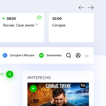
08:05
10:00
10
16+
Лесник. Своя земля
Сегодня
Ч
Сегодня в Москве
Экономика
18+
СЯ
ИНТЕРЕСНО