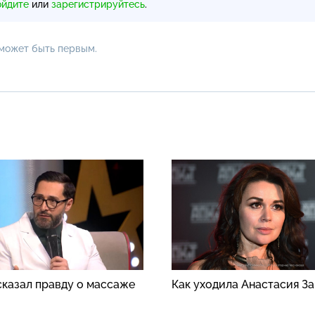
ойдите
или
зарегистрируйтесь
.
 может быть первым.
сказал правду о массаже
Как уходила Анастасия З