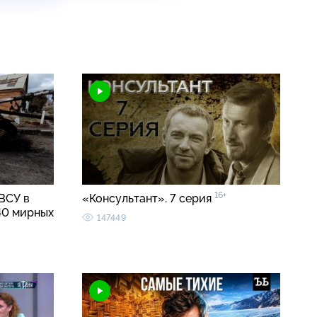
16+
ВСУ в
«Консультант». 7 серия
40 мирных
147449