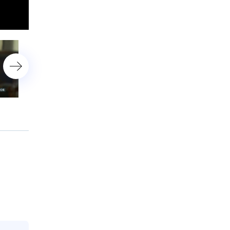
Вячеслав Фетисов
Игорь Баринов