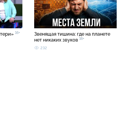
16+
атери»
Звенящая тишина: где на планете
16+
нет никаких звуков
232