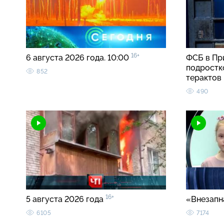
16+
6 августа 2026 года. 10:00
ФСБ в Пр
подростк
852
терактов
490
16+
5 августа 2026 года
«Внезапн
6105
7174