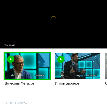
Видео
проигрыватель
загружается.
Вячеслав Фетисов
Игорь Баринов
С
В ЭТОМ ВЫПУСКЕ: