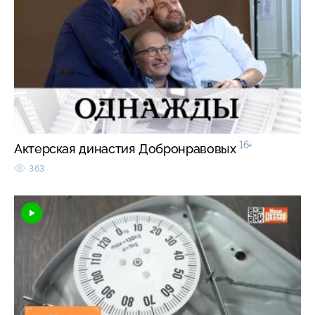
16+
Актерская династия Добронравовых
363