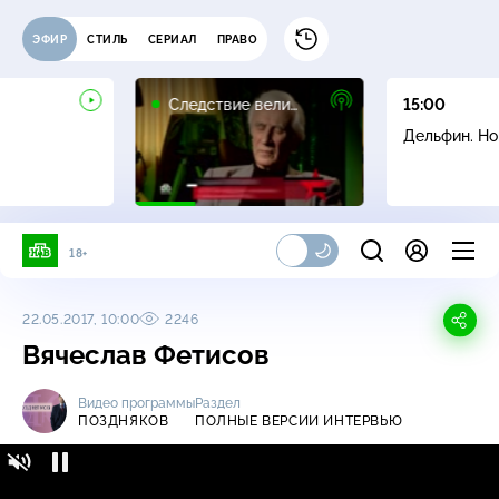
ЭФИР
СТИЛЬ
СЕРИАЛ
ПРАВО
16+
Следствие вели…
15:00
Дельфин. Н
18+
22.05.2017, 10:00
2246
Вячеслав Фетисов
Видео программы
Раздел
ПОЗДНЯКОВ
ПОЛНЫЕ ВЕРСИИ ИНТЕРВЬЮ
Поздняков / Полные версии интервью / Вячеслав
Фетисов