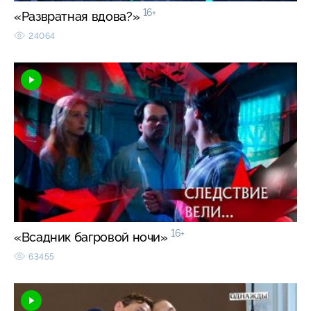
16+
«Развратная вдова?»
24064
16+
«Всадник багровой ночи»
63455