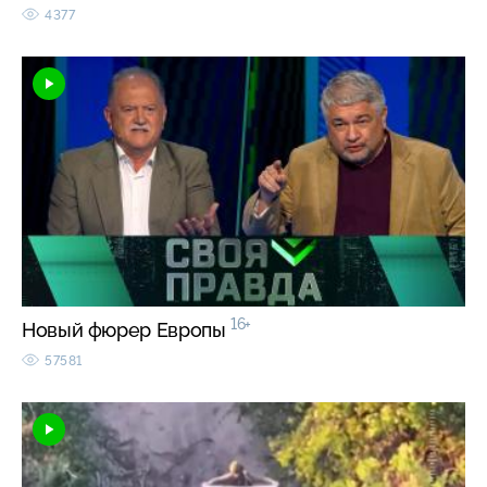
4377
16+
Новый фюрер Европы
57581