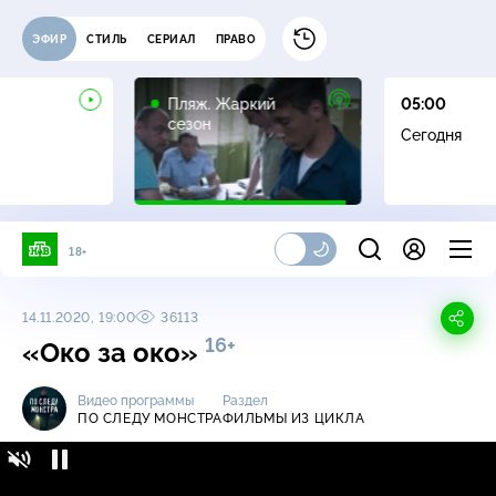
ЭФИР
СТИЛЬ
СЕРИАЛ
ПРАВО
16+
Пляж. Жаркий
05:00
сезон
Сегодня
18+
14.11.2020, 19:00
36113
16+
«Око за око»
Видео программы
Раздел
ПО СЛЕДУ МОНСТРА
ФИЛЬМЫ ИЗ ЦИКЛА
По следу монстра / Фильмы из цикла /
16+