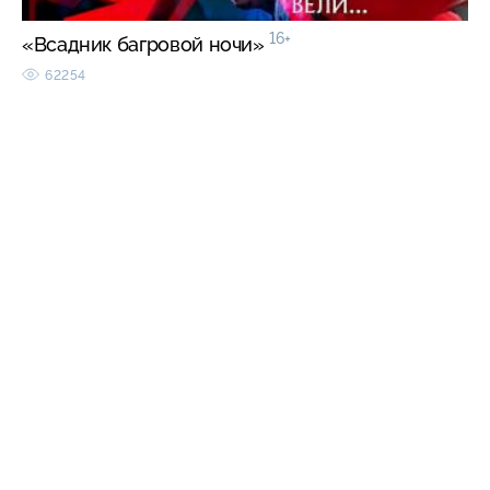
16+
«Всадник багровой ночи»
62254