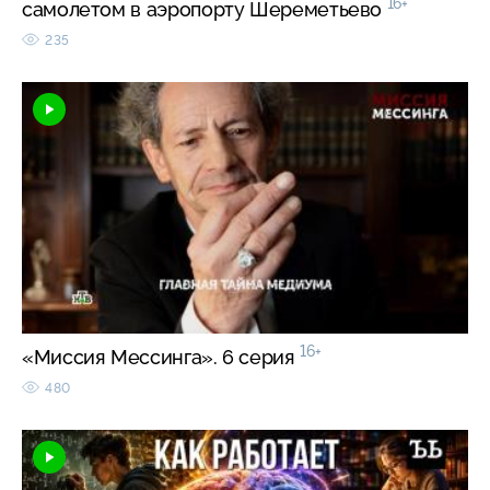
16+
самолетом в аэропорту Шереметьево
235
16+
«Миссия Мессинга». 6 серия
480