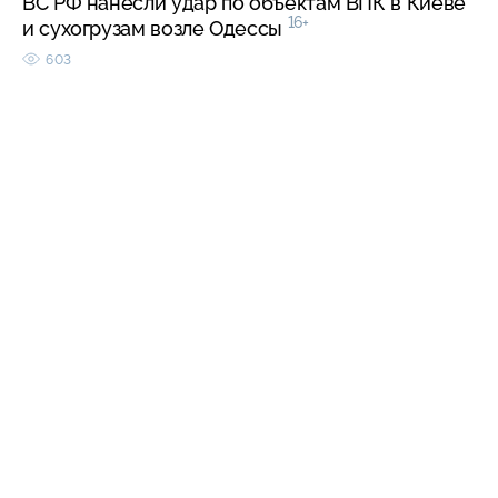
ВС РФ нанесли удар по объектам ВПК в Киеве
16+
и сухогрузам возле Одессы
603