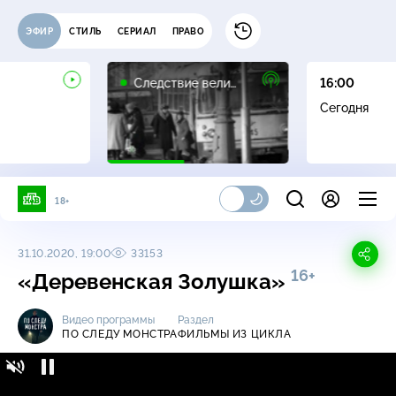
ЭФИР
СТИЛЬ
СЕРИАЛ
ПРАВО
16+
Следствие вели…
16:00
Сегодня
18+
31.10.2020, 19:00
33153
16+
«Деревенская Золушка»
Видео программы
Раздел
ПО СЛЕДУ МОНСТРА
ФИЛЬМЫ ИЗ ЦИКЛА
По следу монстра / Фильмы из цикла /
16+