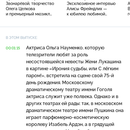
Звонарёвой, творчество
Эксклюзивное интервью
А
Олега Целкова
Алисы Фрейндлих —
В
и премьерный мюзикл
к юбилею любимой
г
«Последняя сказка»
актрисы
в
В ЭТОМ ВЫПУСКЕ:
Актриса Ольга Науменко, которую
00:01:15
телезрители любят за роль
несостоявшейся невесты Жени Лукашина
в картине «Ирония судьбы, или С лёгким
паром!», встретила на сцене свой
75-й
день рождения. Московскому
драматическому театру имени Гоголя
актриса служит уже полвека. Однако и в
других театрах ей рады: так, в московском
драматическом театре имени Пушкина она
играет
парфюмерно-косметическую
королеву Изабель Ардэн, а в грядущей