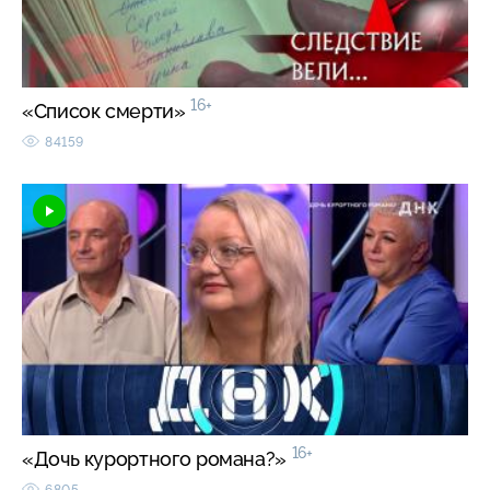
16+
«Список смерти»
84159
16+
«Дочь курортного романа?»
6805