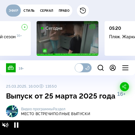
ЭФИР
СТИЛЬ
СЕРИАЛ
ПРАВО
Сегодня
05:20
16+
й сезон
Пляж. Жарк
18+
25.03.2025, 16:00
13550
16+
Выпуск от 25 марта 2025 года
Видео программы
Раздел
МЕСТО ВСТРЕЧИ
ПОЛНЫЕ ВЫПУСКИ
Место встречи / Полные выпуски / Выпуск
16+