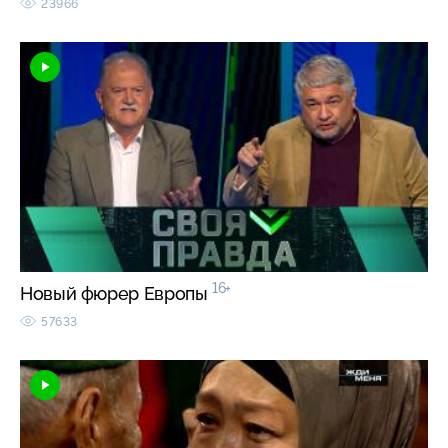
23966
16+
Новый фюрер Европы
57633