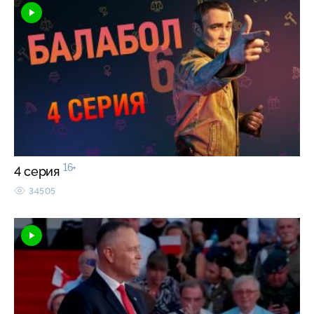
16+
4 серия
34505