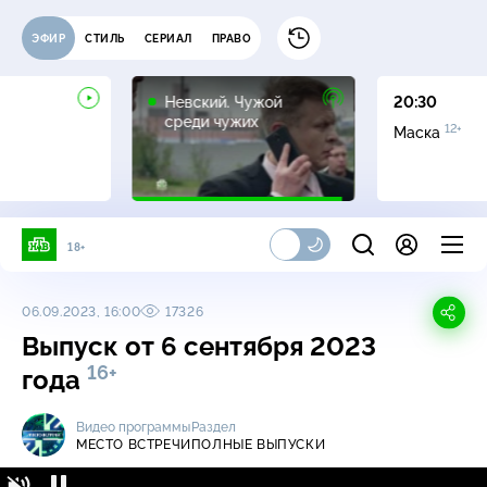
ЭФИР
СТИЛЬ
СЕРИАЛ
ПРАВО
16+
Невский. Чужой
20:30
среди чужих
12+
Маска
18+
06.09.2023, 16:00
17326
Выпуск от 6 сентября 2023
16+
года
Видео программы
Раздел
МЕСТО ВСТРЕЧИ
ПОЛНЫЕ ВЫПУСКИ