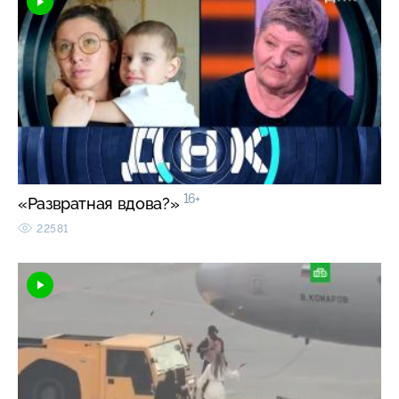
16+
«Развратная вдова?»
22581