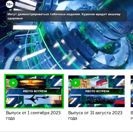
16+
Могут демонстрироваться табачные изделия. Курение вредит вашему
здоровью
Загрузка
:
0.32%
/
Наст
Выпуск от 1 сентября 2023
Выпуск от 31 августа 2023
В
года
года
г