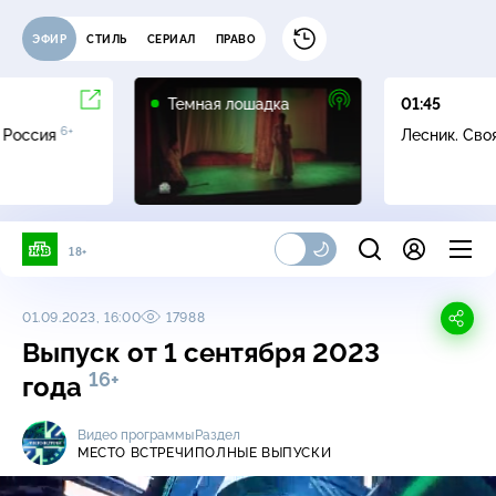
ЭФИР
СТИЛЬ
СЕРИАЛ
ПРАВО
16+
Темная лошадка
01:45
6+
 Россия
Лесник. Сво
18+
01.09.2023, 16:00
17988
Выпуск от 1 сентября 2023
16+
года
Видео программы
Раздел
МЕСТО ВСТРЕЧИ
ПОЛНЫЕ ВЫПУСКИ