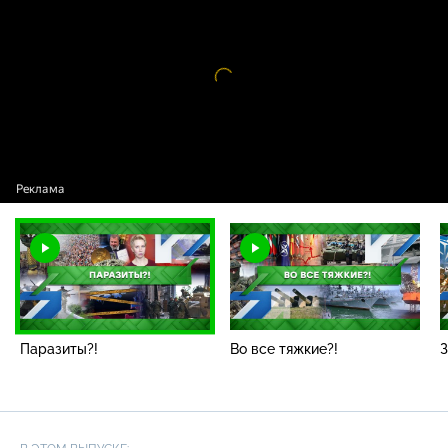
Паразиты?!
Видео
проигрыватель
загружается.
Паразиты?!
Во все тяжкие?!
З