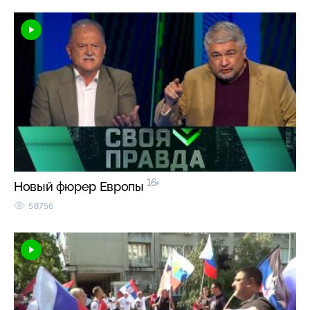
16+
Новый фюрер Европы
58756