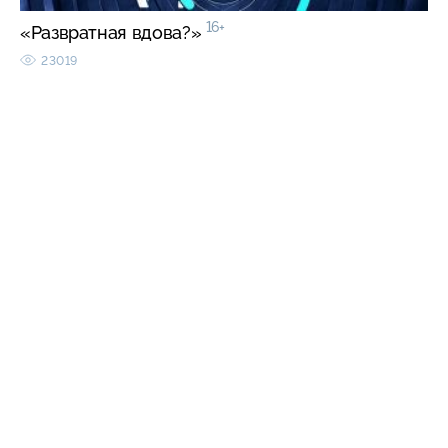
16+
«Развратная вдова?»
23019