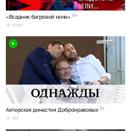
16+
«Всадник багровой ночи»
63455
16+
Актерская династия Добронравовых
363