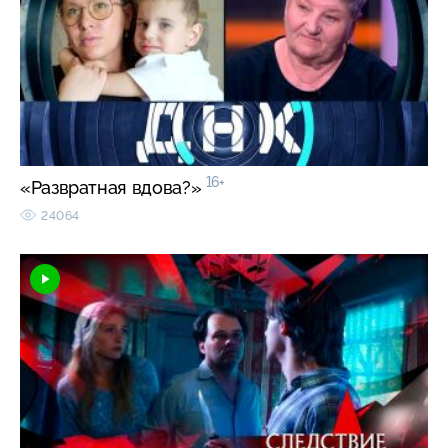
16+
«Развратная вдова?»
24064