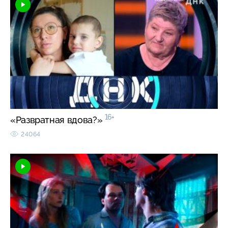
16+
«Развратная вдова?»
24064