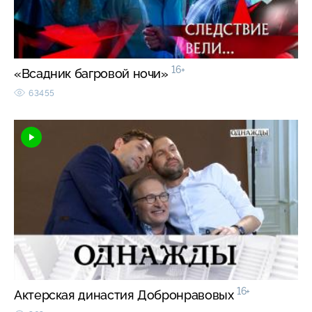
16+
«Всадник багровой ночи»
63455
16+
Актерская династия Добронравовых