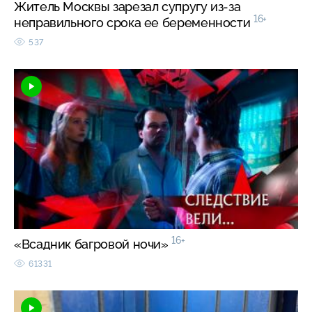
Житель Москвы зарезал супругу из-за
16+
неправильного срока ее беременности
537
16+
«Всадник багровой ночи»
61331