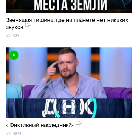
Звенящая тишина: где на планете нет никаких
16+
звуков
333
16+
«Фиктивный наследник?»
9874