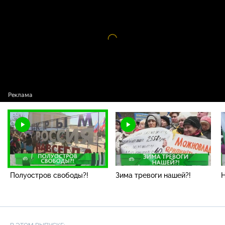
Полуостров свободы?!
Видео
проигрыватель
загружается.
Полуостров свободы?!
Зима тревоги нашей?!
Н