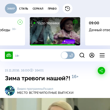
ЭФИР
СТИЛЬ
СЕРИАЛ
ПРАВО
12+
Чудо техники
09:00
16+
Победы
Дачный отв
18+
15.11.2016, 16:00
16401
16+
Зима тревоги нашей?!
Видео программы
Раздел
МЕСТО ВСТРЕЧИ
ПОЛНЫЕ ВЫПУСКИ