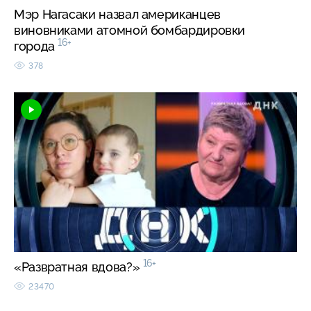
Мэр Нагасаки назвал американцев
виновниками атомной бомбардировки
16+
города
378
16+
«Развратная вдова?»
23470