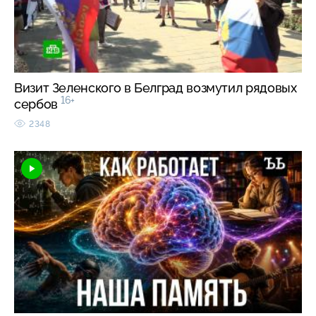
Визит Зеленского в Белград возмутил рядовых
16+
сербов
2348