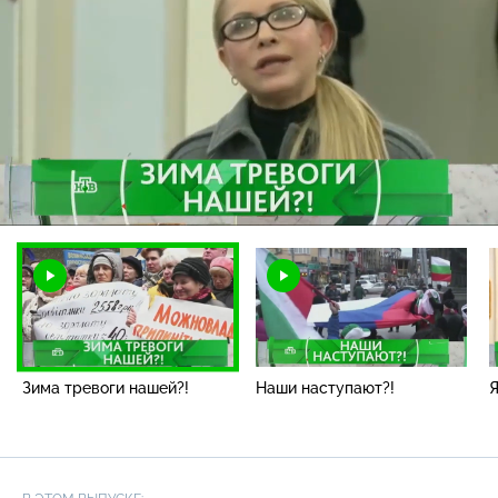
Загрузка
:
0.27%
/
Наст
Зима тревоги нашей?!
Наши наступают?!
Я