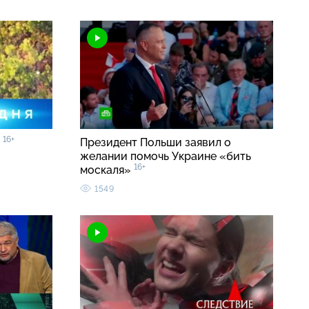
16+
0
Президент Польши заявил о
желании помочь Украине «бить
16+
москаля»
1549