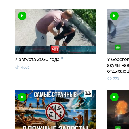
16+
7 августа 2026 года
У берего
акулы на
4031
отдыхаю
779