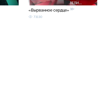
16+
«Вырванное сердце»
73130