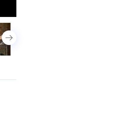
«Маша и Медведи»
«Белые журавли.
Квартирник в День Побе