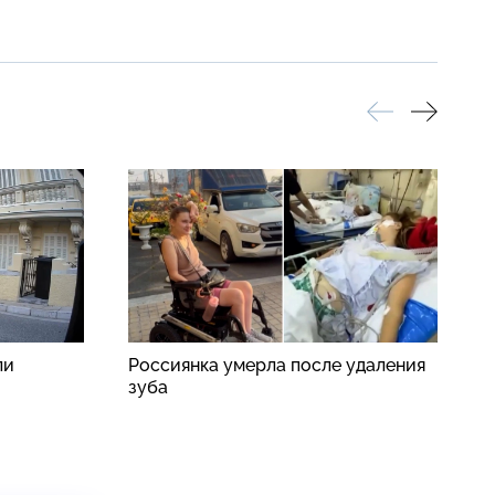
ли
Россиянка умерла после удаления
П
зуба
п