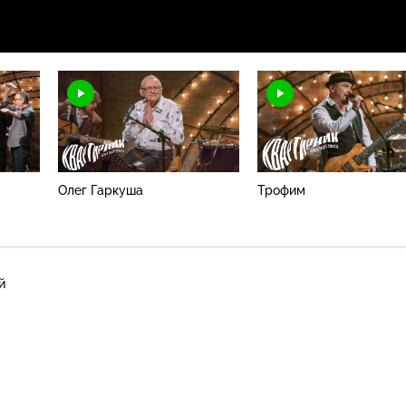
Олег Гаркуша
Трофим
й