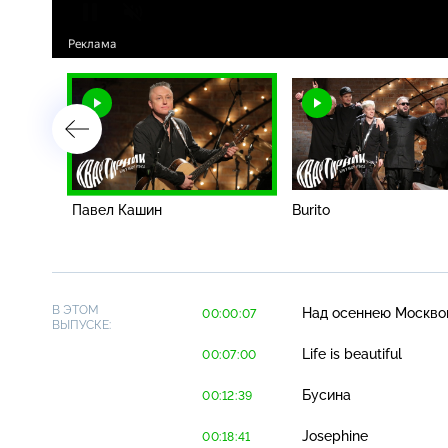
Павел Кашин
Burito
В ЭТОМ
Над осеннею Москво
00:00:07
ВЫПУСКЕ:
Life is beautiful
00:07:00
Бусина
00:12:39
Josephine
00:18:41