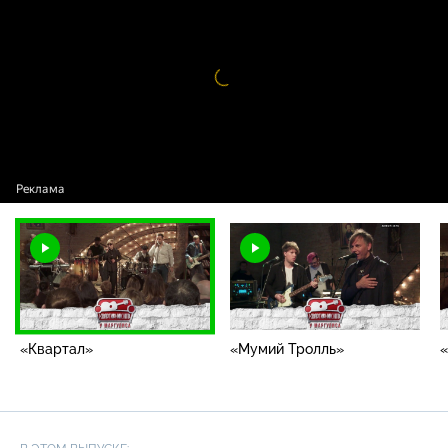
проекта / «Квартал»
Видео
проигрыватель
загружается.
«Квартал»
«Мумий Тролль»