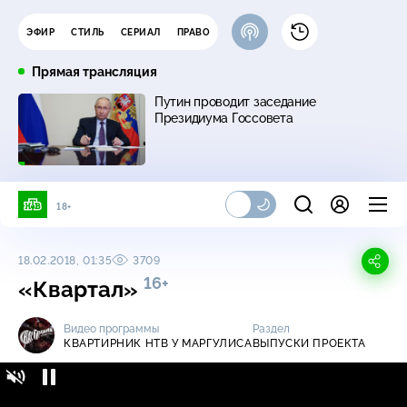
ЭФИР
СТИЛЬ
СЕРИАЛ
ПРАВО
Прямая трансляция
Путин проводит заседание
Президиума Госсовета
18+
18.02.2018, 01:35
3709
16+
«Квартал»
Видео программы
Раздел
КВАРТИРНИК НТВ У МАРГУЛИСА
ВЫПУСКИ ПРОЕКТА
Квартирник НТВ у Маргулиса / Выпуски
16+