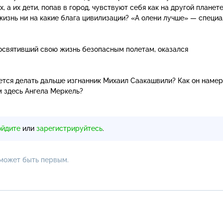
 а их дети, попав в город, чувствуют себя как на другой планете
жизнь ни на какие блага цивилизации? «А олени лучше» — специ
посвятивший свою жизнь безопасным полетам, оказался
ирается делать дальше изгнанник Михаил Саакашвили? Как он наме
м здесь Ангела Меркель?
ойдите
или
зарегистрируйтесь
.
 может быть первым.