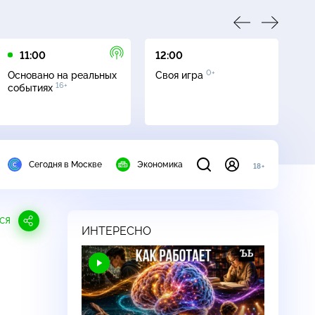
11:00
12:00
13
0+
Основано на реальных
Своя игра
Се
16+
событиях
Сегодня в Москве
Экономика
18+
СЯ
ИНТЕРЕСНО