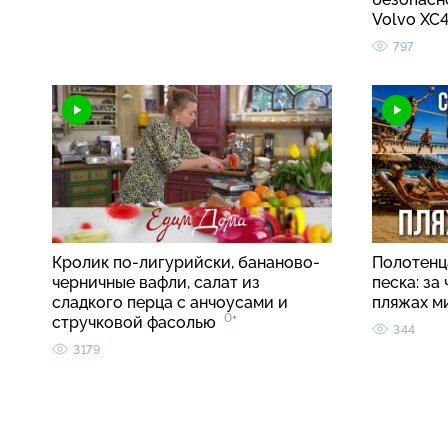
Volvo X
797
Кролик по-лигурийски, бананово-
Полотенца
черничные вафли, салат из
песка: за
сладкого перца с анчоусами и
пляжах м
0+
стручковой фасолью
344
3179