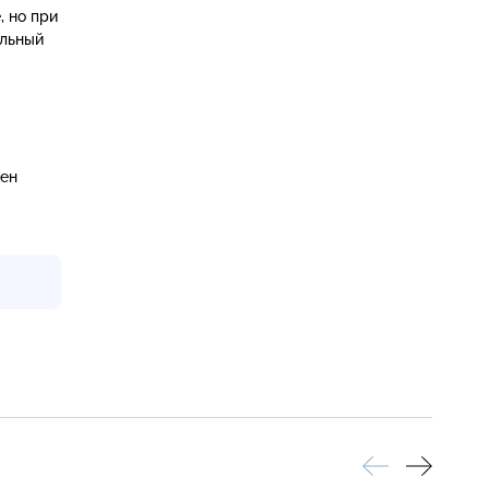
, но при
альный
рен