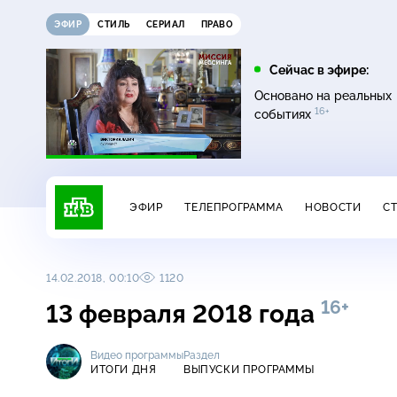
ЭФИР
СТИЛЬ
СЕРИАЛ
ПРАВО
07:20
08:00
Сейчас в эфире:
16+
12+
Главная дорога
Живая еда
Основано на реальных
16+
событиях
ЭФИР
ТЕЛЕПРОГРАММА
НОВОСТИ
С
14.02.2018, 00:10
1120
16+
13 февраля 2018 года
Видео программы
Раздел
ИТОГИ ДНЯ
ВЫПУСКИ ПРОГРАММЫ