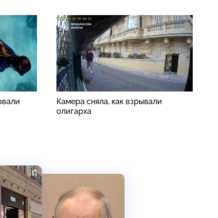
рвали
Камера сняла, как взрывали
П
олигарха
п