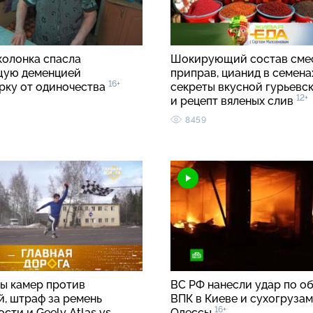
колонка спасла
Шокирующий состав сме
щую деменцией
приправ, цианид в семенах
16+
рку от одиночества
секреты вкусной гурьевс
12+
и рецепт вяленых слив
8459
ы камер против
ВС РФ нанесли удар по о
й, штраф за ремень
ВПК в Киеве и сухогрузам
16+
сти и Geely Atlas vs
Одессы