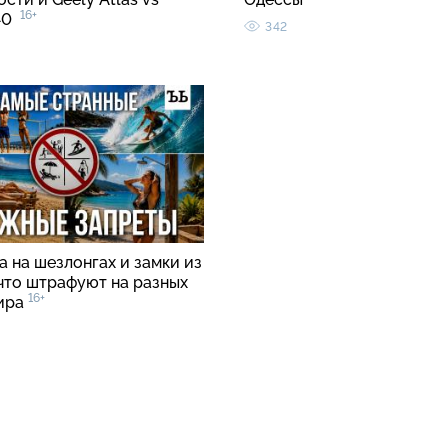
16+
C40
342
 на шезлонгах и замки из
 что штрафуют на разных
16+
ира