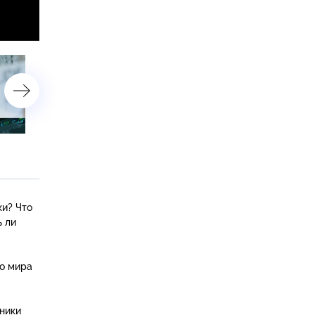
6 февраля 2018 года
5 февраля 2018 года
ки? Что
ь ли
го мира
вники