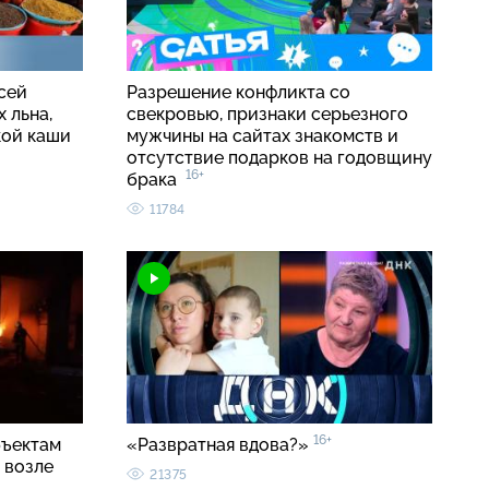
сей
Разрешение конфликта со
 льна,
свекровью, признаки серьезного
кой каши
мужчины на сайтах знакомств и
отсутствие подарков на годовщину
16+
брака
11784
16+
бъектам
«Развратная вдова?»
 возле
21375