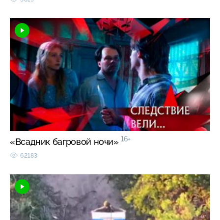
16+
«Всадник багровой ночи»
62183