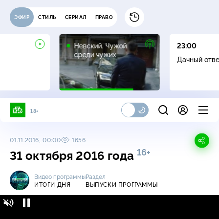
ЭФИР
СТИЛЬ
СЕРИАЛ
ПРАВО
16+
Невский. Чужой
23:00
среди чужих
Дачный отв
18+
01.11.2016, 00:00
1656
16+
31 октября 2016 года
Видео программы
Раздел
ИТОГИ ДНЯ
ВЫПУСКИ ПРОГРАММЫ
Итоги дня / Выпуски программы / 31
16+