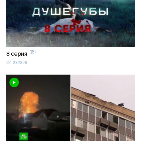
16+
8 серия
232896