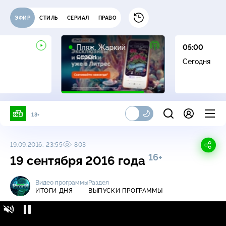
ЭФИР
СТИЛЬ
СЕРИАЛ
ПРАВО
16+
Пляж. Жаркий
05:00
сезон
Сегодня
18+
19.09.2016, 23:55
803
16+
19 сентября 2016 года
Видео программы
Раздел
ИТОГИ ДНЯ
ВЫПУСКИ ПРОГРАММЫ
Итоги дня / Выпуски программы / 19
16+