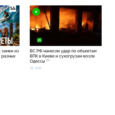
 замки из
ВС РФ нанесли удар по объектам
а разных
ВПК в Киеве и сухогрузам возле
16+
Одессы
309