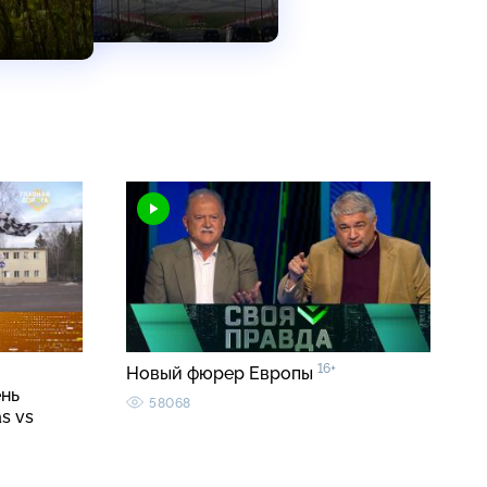
16+
Новый фюрер Европы
ень
58068
s vs