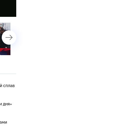
астройки
9 июня 2016 года
8 июня 2016 года
й сплав
и дня»
цами