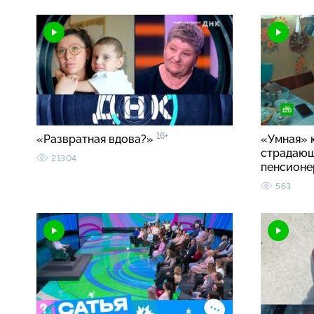
16+
«Развратная вдова?»
«Умная» 
страдаю
21304
пенсионе
563