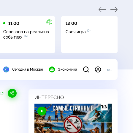
11:00
12:00
13
0+
Основано на реальных
Своя игра
Се
16+
событиях
Сегодня в Москве
Экономика
18+
СЯ
ИНТЕРЕСНО