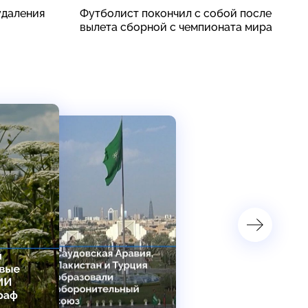
удаления
Футболист покончил с собой после
В
вылета сборной с чемпионата мира
п