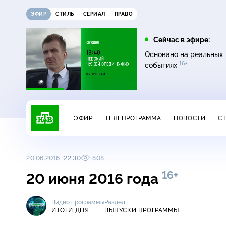
ЭФИР
СТИЛЬ
СЕРИАЛ
ПРАВО
07:20
08:00
Сейчас в эфире:
16+
12+
Главная дорога
Живая еда
Основано на реальных
16+
событиях
ЭФИР
ТЕЛЕПРОГРАММА
НОВОСТИ
С
20.06.2016, 22:30
808
16+
20 июня 2016 года
Видео программы
Раздел
ИТОГИ ДНЯ
ВЫПУСКИ ПРОГРАММЫ