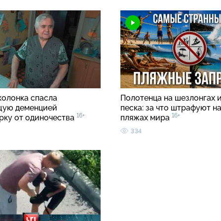
колонка спасла
Полотенца на шезлонгах и
щую деменцией
песка: за что штрафуют н
16+
16+
рку от одиночества
пляжах мира
334