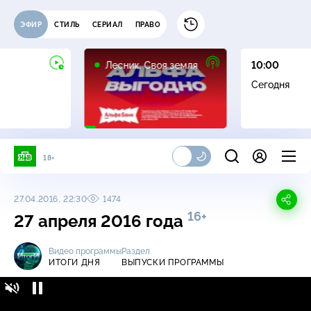
ЭФИР
СТИЛЬ
СЕРИАЛ
ПРАВО
16+
Лесник. Своя земля
10:00
Сегодня
18+
27.04.2016, 22:30
1474
16+
27 апреля 2016 года
Видео программы
Раздел
ИТОГИ ДНЯ
ВЫПУСКИ ПРОГРАММЫ
Итоги дня / Выпуски программы / 27
16+