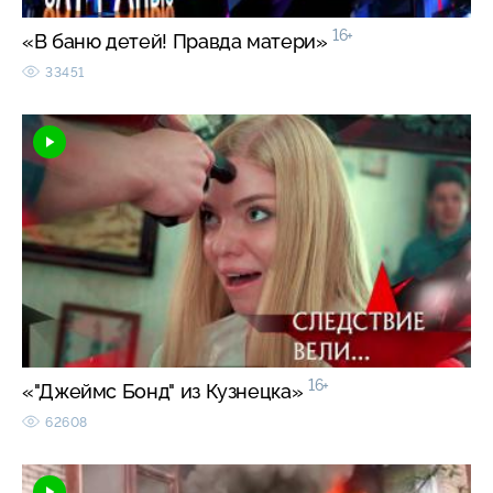
16+
«В баню детей! Правда матери»
33451
16+
«"Джеймс Бонд" из Кузнецка»
62608