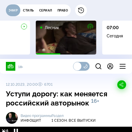
ЭФИР
СТИЛЬ
СЕРИАЛ
ПРАВО
16+
Лесник
07:00
Сегодня
18+
12.10.2023, 20:00
6701
Уступи дорогу: как меняется
16+
российский авторынок
Видео программы
Раздел
ИНФОЩИТ
1 СЕЗОН. ВСЕ ВЫПУСКИ