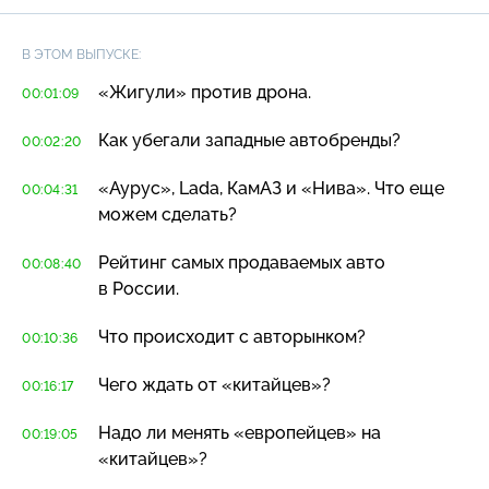
В ЭТОМ ВЫПУСКЕ:
«Жигули» против дрона.
00:01:09
Как убегали западные автобренды?
00:02:20
«Аурус», Lada, КамАЗ и «Нива». Что еще
00:04:31
можем сделать?
Рейтинг самых продаваемых авто
00:08:40
в России.
Что происходит с авторынком?
00:10:36
Чего ждать от «китайцев»?
00:16:17
Надо ли менять «европейцев» на
00:19:05
«китайцев»?