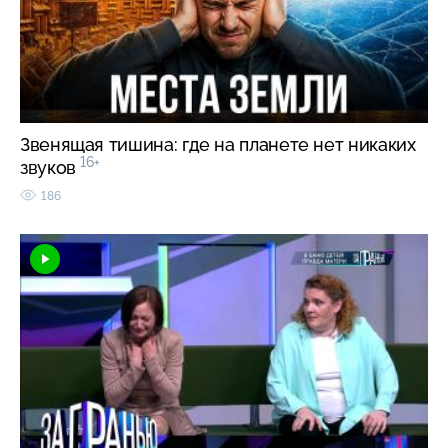
Звенящая тишина: где на планете нет никаких
16+
звуков
186