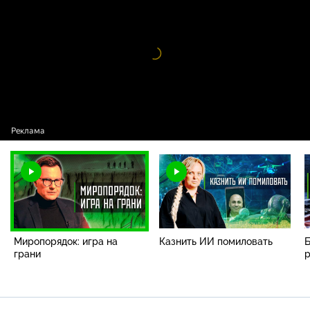
Миропорядок: игра на грани
Видео
проигрыватель
загружается.
Миропорядок: игра на
Казнить ИИ помиловать
Б
грани
р