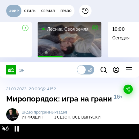
ЭФИР
СТИЛЬ
СЕРИАЛ
ПРАВО
16+
Лесник. Своя земля
10:00
Сегодня
18+
21.09.2023, 20:00
4152
16+
Миропорядок: игра на грани
Видео программы
Раздел
ИНФОЩИТ
1 СЕЗОН. ВСЕ ВЫПУСКИ
Инфощит / 1 сезон. Все выпуски /
16+