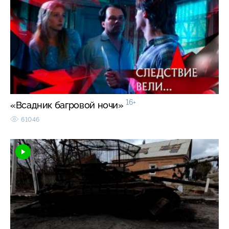
16+
«Всадник багровой ночи»
61046