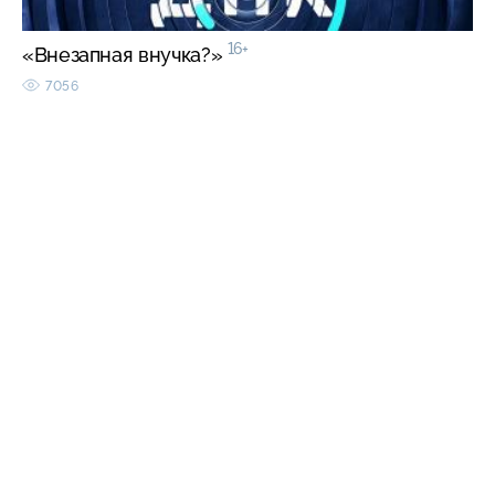
16+
«Внезапная внучка?»
7056