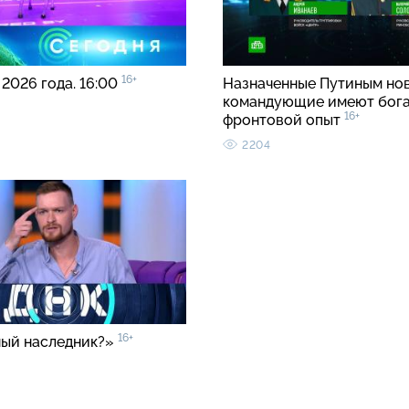
16+
 2026 года. 16:00
Назначенные Путиным но
командующие имеют бог
16+
фронтовой опыт
2204
16+
ый наследник?»