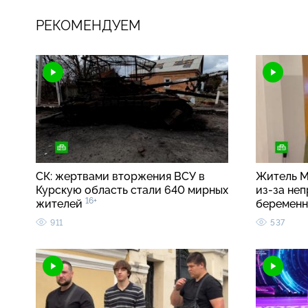
РЕКОМЕНДУЕМ
СК: жертвами вторжения ВСУ в
Житель М
Курскую область стали 640 мирных
из-за неп
16+
жителей
беремен
911
537