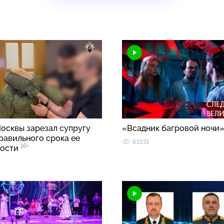
осквы зарезал супругу
«Всадник багровой ночи
равильного срока ее
61331
16+
ности