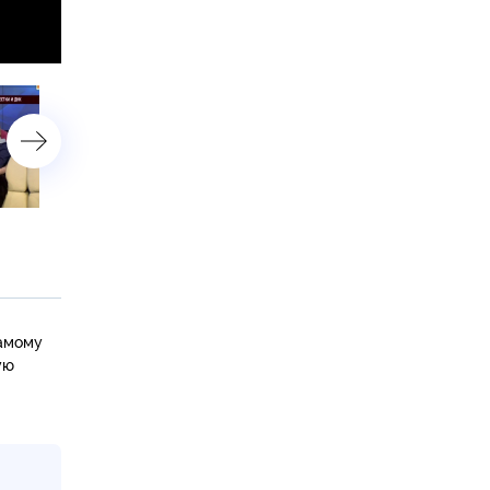
«Обманули простака»
«Дом-2 с алиментами»
самому
ую