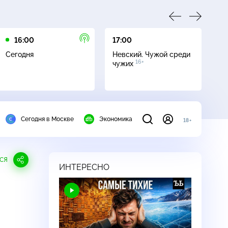
16:00
17:00
21
Сегодня
Невский. Чужой среди
Се
16+
чужих
Сегодня в Москве
Экономика
18+
СЯ
ИНТЕРЕСНО