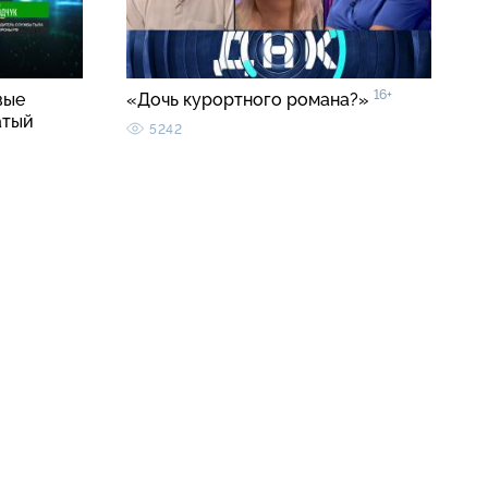
16+
вые
«Дочь курортного романа?»
атый
5242