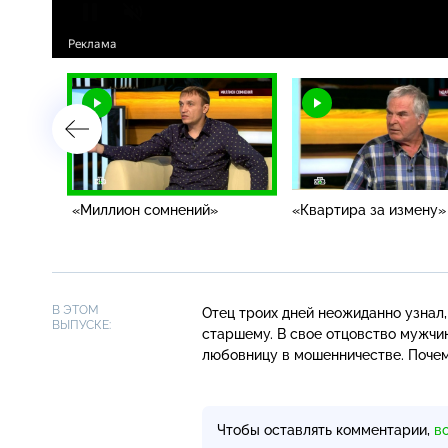
етей»
«Миллион сомнений»
«Квартира за измену»
В ЭТОМ
Отец троих дней неожиданно узнал
ВЫПУСКЕ:
старшему. В свое отцовство мужчи
любовницу в мошенничестве. Почем
Чтобы оставлять комментарии,
в