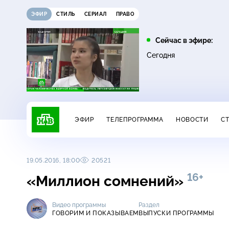
ЭФИР
СТИЛЬ
СЕРИАЛ
ПРАВО
10:25
11:00
Сейчас в эфире:
16+
ЧП
ДНК
Сегодня
ЭФИР
ТЕЛЕПРОГРАММА
НОВОСТИ
С
19.05.2016, 18:00
20521
16+
«Миллион сомнений»
Видео программы
Раздел
ГОВОРИМ И ПОКАЗЫВАЕМ
ВЫПУСКИ ПРОГРАММЫ