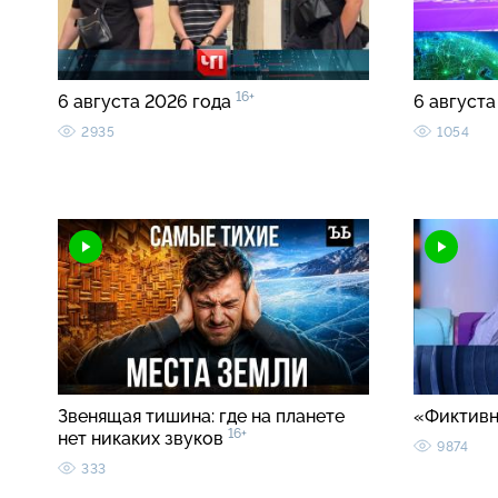
16+
6 августа 2026 года
6 августа
2935
1054
Звенящая тишина: где на планете
«Фиктивн
16+
нет никаких звуков
9874
333