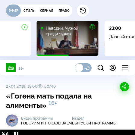
ЭФИР
СТИЛЬ
СЕРИАЛ
ПРАВО
16+
Невский. Чужой
23:00
среди чужих
Дачный отв
18+
27.04.2016, 18:00
50740
«Гогена мать подала на
16+
алименты»
Видео программы
Раздел
ГОВОРИМ И ПОКАЗЫВАЕМ
ВЫПУСКИ ПРОГРАММЫ