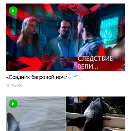
16+
«Всадник багровой ночи»
62140