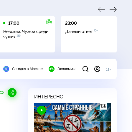
17:00
23:00
23
0+
Невский. Чужой среди
Дачный ответ
С
16+
чужих
Сегодня в Москве
Экономика
18+
СЯ
ИНТЕРЕСНО