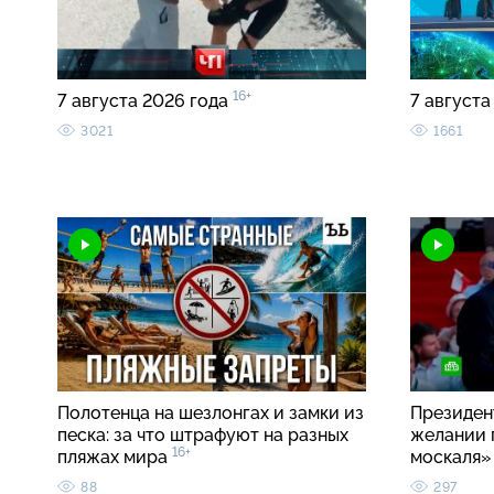
16+
7 августа 2026 года
7 августа
3021
1661
Полотенца на шезлонгах и замки из
Президен
песка: за что штрафуют на разных
желании 
16+
пляжах мира
москаля
88
297