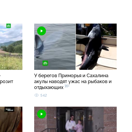
е
У берегов Приморья и Сахалина
грозит
акулы наводят ужас на рыбаков и
16+
отдыхающих
542