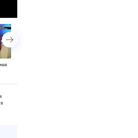
ная
«Свекровь украла сына»
«Ненавидит зятя»
я
 в