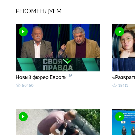
РЕКОМЕНДУЕМ
16+
Новый фюрер Европы
«Разврат
56450
18411