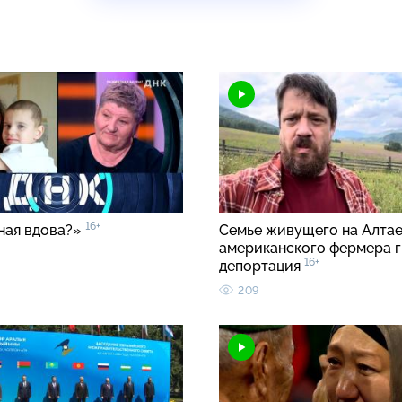
16+
ная вдова?»
Семье живущего на Алта
американского фермера 
16+
депортация
209