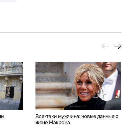
ли
Все-таки мужчина: новые данные о
«
жене Макрона
о