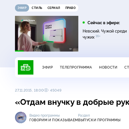
ЭФИР
СТИЛЬ
СЕРИАЛ
ПРАВО
12:00
13:00
Сейчас в эфире:
16+
Жди меня
Сегодня
Невский. Чужой среди
16+
чужих
ЭФИР
ТЕЛЕПРОГРАММА
НОВОСТИ
С
27.11.2015, 18:00
45049
«Отдам внучку в добрые ру
Видео программы
Раздел
ГОВОРИМ И ПОКАЗЫВАЕМ
ВЫПУСКИ ПРОГРАММЫ