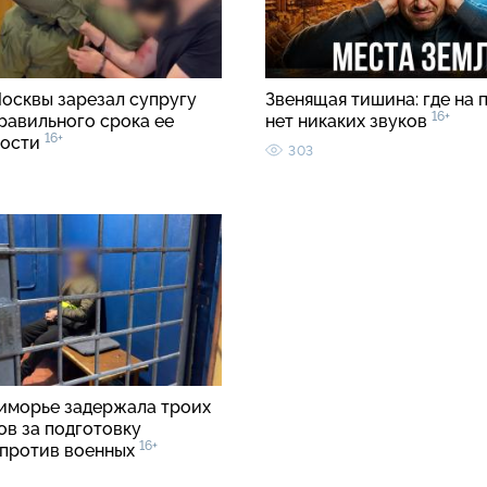
осквы зарезал супругу
Звенящая тишина: где на 
16+
равильного срока ее
нет никаких звуков
16+
ности
303
иморье задержала троих
ов за подготовку
16+
 против военных