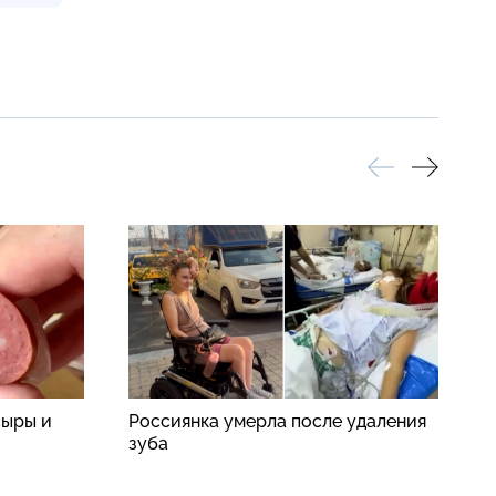
сыры и
Россиянка умерла после удаления
В
зуба
ж