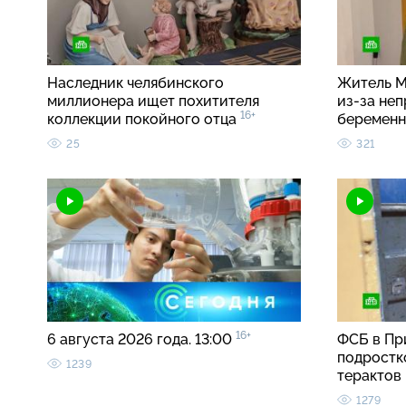
Наследник челябинского
Житель М
миллионера ищет похитителя
из-за неп
16+
коллекции покойного отца
беремен
25
321
16+
6 августа 2026 года. 13:00
ФСБ в Пр
подростк
1239
терактов
1279