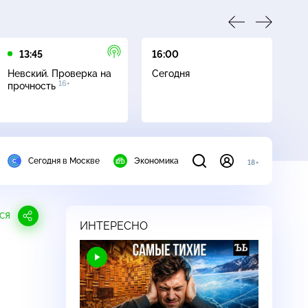
13:45
16:00
17
Невский. Проверка на
Сегодня
Не
16+
прочность
ч
Сегодня в Москве
Экономика
18+
СЯ
ИНТЕРЕСНО