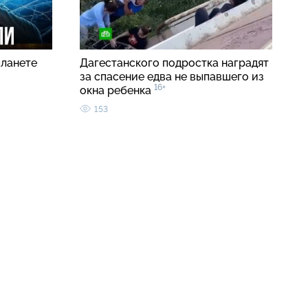
планете
Дагестанского подростка наградят
за спасение едва не выпавшего из
16+
окна ребенка
153