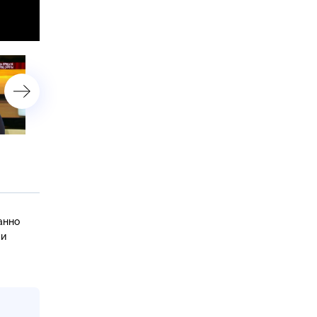
«Лишилась головы из-за
«Помои для зятя»
сына»
анно
 и