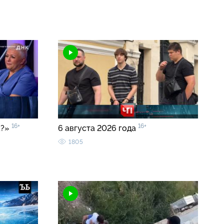
16+
16+
а?»
6 августа 2026 года
1805