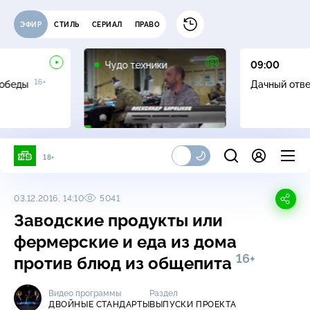
ЭФИР
СТИЛЬ
СЕРИАЛ
ПРАВО
12+
Чудо техники
09:00
16+
Победы
Дачный отв
18+
03.12.2016, 14:10
5041
Заводские продукты или
фермерские и еда из дома
16+
против блюд из общепита
Видео программы
Раздел
ДВОЙНЫЕ СТАНДАРТЫ
ВЫПУСКИ ПРОЕКТА