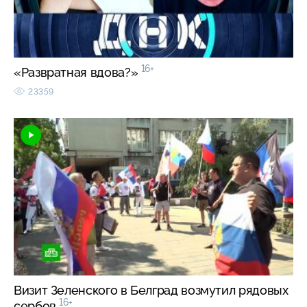
16+
«Развратная вдова?»
23359
Визит Зеленского в Белград возмутил рядовых
16+
сербов