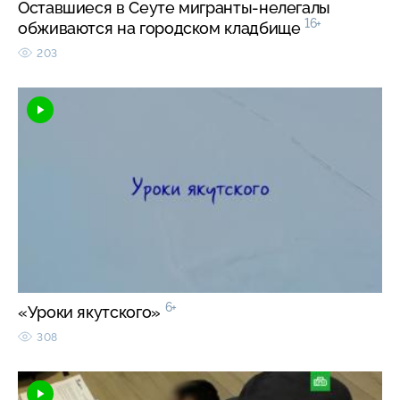
Оставшиеся в Сеуте мигранты-нелегалы
16+
обживаются на городском кладбище
203
6+
«Уроки якутского»
308