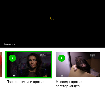
Папарацци: за и против
Видео
проигрыватель
загружается.
Папарацци: за и против
Мясоеды против
вегетарианцев