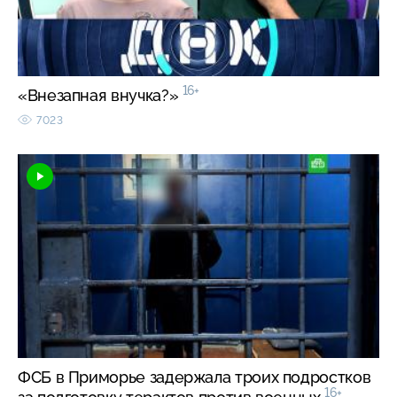
16+
«Внезапная внучка?»
7023
ФСБ в Приморье задержала троих подростков
16+