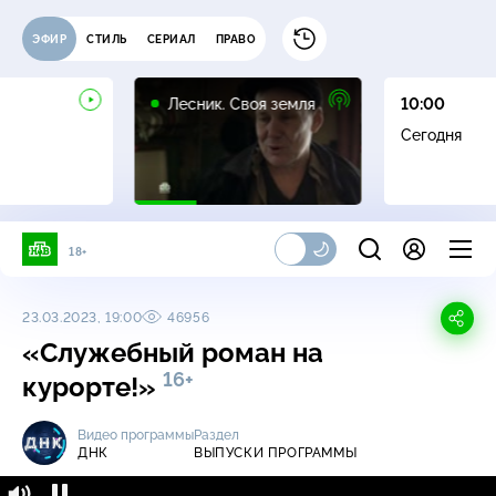
ЭФИР
СТИЛЬ
СЕРИАЛ
ПРАВО
16+
Лесник. Своя земля
10:00
Сегодня
18+
23.03.2023, 19:00
46956
«Служебный роман на
16+
курорте!»
Видео программы
Раздел
ДНК
ВЫПУСКИ ПРОГРАММЫ