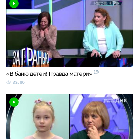
16+
«В баню детей! Правда матери»
33560