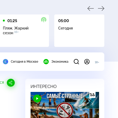
01:25
05:00
05
Пляж. Жаркий
Сегодня
Пл
16+
сезон
с
Сегодня в Москве
Экономика
18+
СЯ
ИНТЕРЕСНО