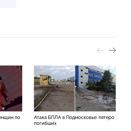
енщин по
Атака БПЛА в Подмосковье: пятеро
В
погибших
п