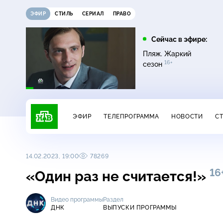
ЭФИР
СТИЛЬ
СЕРИАЛ
ПРАВО
16:00
17:00
Сейчас в эфире:
ди
Сегодня
Невский. Чужой среди
Пляж. Жаркий
16+
чужих
16+
сезон
ЭФИР
ТЕЛЕПРОГРАММА
НОВОСТИ
С
14.02.2023, 19:00
78269
16
«Один раз не считается!»
Видео программы
Раздел
ДНК
ВЫПУСКИ ПРОГРАММЫ