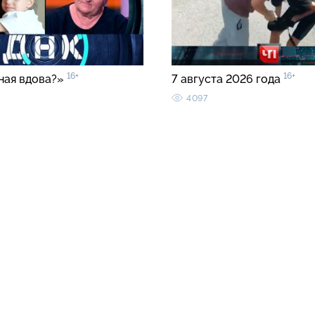
16+
16+
ная вдова?»
7 августа 2026 года
4097