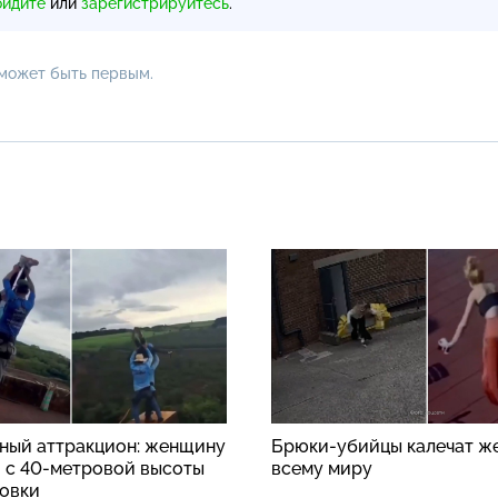
ойдите
или
зарегистрируйтесь
.
 может быть первым.
ный аттракцион: женщину
Брюки-убийцы калечат ж
 с 40-метровой высоты
всему миру
ховки