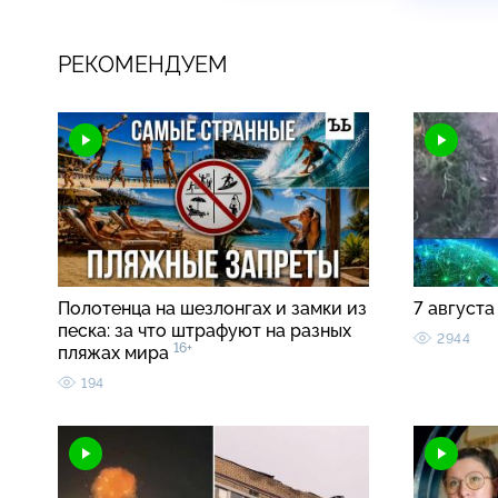
РЕКОМЕНДУЕМ
Полотенца на шезлонгах и замки из
7 августа
песка: за что штрафуют на разных
2944
16+
пляжах мира
194