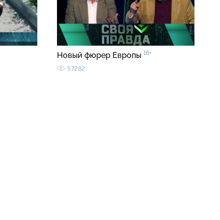
16+
Новый фюрер Европы
57282