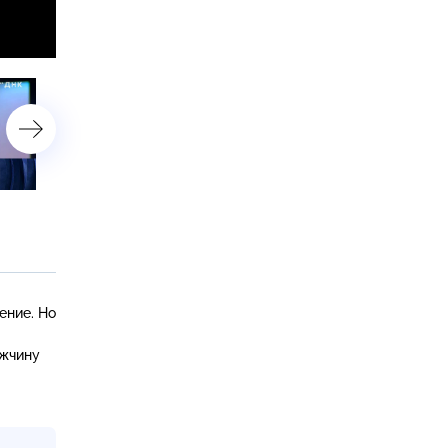
«Чья такая рыжая?»
«Бросила или забрали?»
ение. Но
ужчину