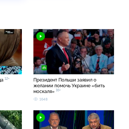
12+
да
Президент Польши заявил о
желании помочь Украине «бить
16+
москаля»
1648