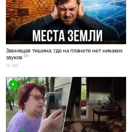
Звенящая тишина: где на планете нет никаких
16+
звуков
125