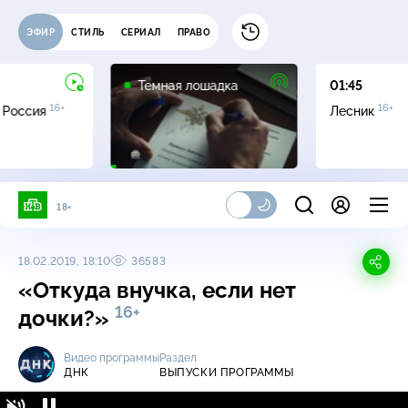
ЭФИР
СТИЛЬ
СЕРИАЛ
ПРАВО
16+
Темная лошадка
01:45
16+
16+
 Россия
Лесник
18+
18.02.2019, 18:10
36583
«Откуда внучка, если нет
16+
дочки?»
Видео программы
Раздел
ДНК
ВЫПУСКИ ПРОГРАММЫ