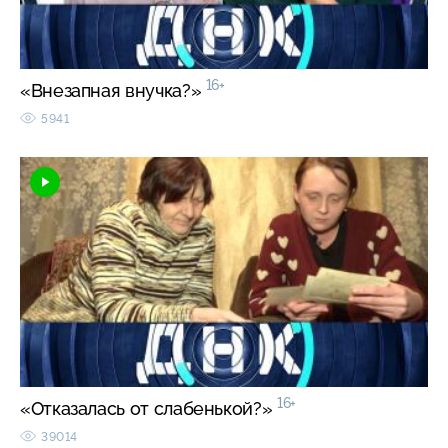
16+
«Внезапная внучка?»
5941
16+
«Отказалась от слабенькой?»
39014