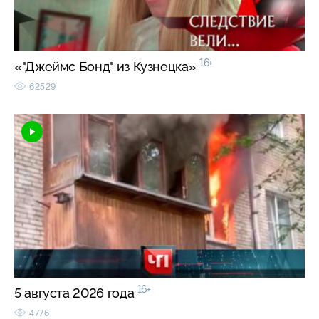
16+
«"Джеймс Бонд" из Кузнецка»
62529
16+
5 августа 2026 года
4776